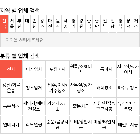
지역 별 업체 검색
전
서
부
대
인
광
대
울
세
경
강
충
충
전
전
경
경
제
국
울
산
구
천
주
전
산
종
기
원
북
남
북
남
북
남
주
지역을 선택해주세요.
분류 별 업체 검색
원룸/소형이
사무실/상가
전체
이사업체
포장이사
투룸이사
사
이사
용달/화물
입주/이사/
사무실/상가
청소업체
바닥청소
하수구청소
운송
거주청소
청소
세탁기/에어
가전제품청
새집/헌집증
유리막나노
특수청소
줄눈시공
컨청소
소
후군시공
코팅
중문/몰딩시
도배/장판시
미장/타일시
인테리어
리모델링
페인트시공
공
공
공