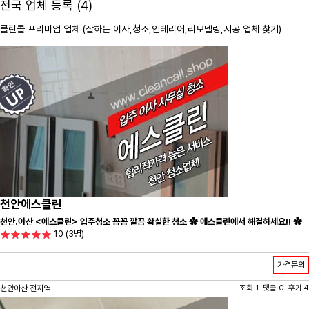
전국 업체 등록 (4)
클린콜 프리미엄 업체 (잘하는 이사,
청소
,인테리어,리모델링,시공 업체 찾기)
천안에스클린
천안.아산 <에스클린> 입주청소 꼼꼼 깔끔 확실한 청소 ✿ 에스클린에서 해결하세요!! ✿
10
(3명)
가격문의
천안아산 전지역
조회 1 댓글 0 후기 4