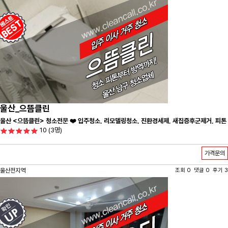
울산_으뜸클린
울산 <으뜸클린> 청소전문 ❤️ 입주청소, 리모델링청소, 진환경세제, 새집증후군제거, 피톤
10
(3명)
치드시공 전문 청소 업체 ❤️
가격문의
울산전지역
조회 0 댓글 0 후기 3