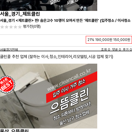
서울_경기_제트클린
서울_경기 <제트클린> 찐! 숨은고수 10명이 모여서 만든 '제트클린' (입주청소 / 이사청소
/ 줄눈시공) 항상 꼼꼼하게 친절하게 응대하겠습니다^-^
평가전
(0명)
21%
190,000원
150,000원
서울경기전체
조회 0 댓글 0 후기 0
클린콜 추천 업체 (잘하는 이사,
청소
,인테리어,리모델링,시공 업체 찾기)
울산_으뜸클린