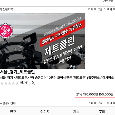
가격문의
부산전지역
조회 0 댓글 0 후기 0
서울_경기_제트클린
서울_경기 <제트클린> 찐! 숨은고수 10명이 모여서 만든 '제트클린' (입주청소 / 이사청소
/ 줄눈시공) 항상 꼼꼼하게 친절하게 응대하겠습니다^-^
평가전
(0명)
21%
190,000원
150,000원
서울경기전체
조회 0 댓글 0 후기 0
번호
이미지
제목
조회