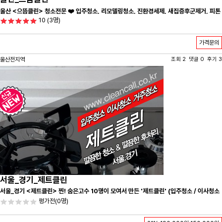
울산 <으뜸클린> 청소전문 ❤️ 입주청소, 리모델링청소, 진환경세제, 새집증후군제거, 피톤
10
(3명)
치드시공 전문 청소 업체 ❤️
가격문의
울산전지역
조회 2 댓글 0 후기 3
서울_경기_제트클린
서울_경기 <제트클린> 찐! 숨은고수 10명이 모여서 만든 '제트클린' (입주청소 / 이사청소
/ 줄눈시공) 항상 꼼꼼하게 친절하게 응대하겠습니다^-^
평가전
(0명)