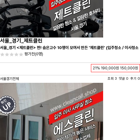
서울_경기_제트클린
서울_경기 <제트클린> 찐! 숨은고수 10명이 모여서 만든 '제트클린' (입주청소 / 이사청소
/ 줄눈시공) 항상 꼼꼼하게 친절하게 응대하겠습니다^-^
평가전
(0명)
21%
190,000원
150,000원
서울경기전체
조회 3 댓글 0 후기 0