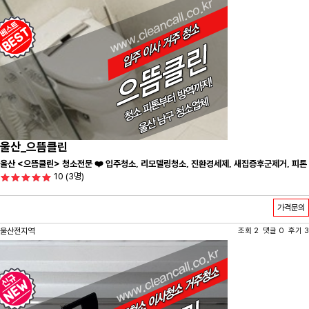
울산_으뜸클린
울산 <으뜸클린> 청소전문 ❤️ 입주청소, 리모델링청소, 진환경세제, 새집증후군제거, 피톤
10
(3명)
치드시공 전문 청소 업체 ❤️
가격문의
울산전지역
조회 2 댓글 0 후기 3