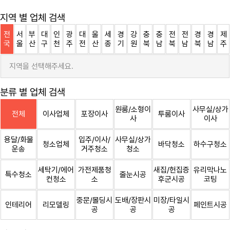
지역 별 업체 검색
전
서
부
대
인
광
대
울
세
경
강
충
충
전
전
경
경
제
국
울
산
구
천
주
전
산
종
기
원
북
남
북
남
북
남
주
지역을 선택해주세요.
분류 별 업체 검색
원룸/소형이
사무실/상가
전체
이사업체
포장이사
투룸이사
사
이사
용달/화물
입주/이사/
사무실/상가
청소업체
바닥청소
하수구청소
운송
거주청소
청소
세탁기/에어
가전제품청
새집/헌집증
유리막나노
특수청소
줄눈시공
컨청소
소
후군시공
코팅
중문/몰딩시
도배/장판시
미장/타일시
인테리어
리모델링
페인트시공
공
공
공