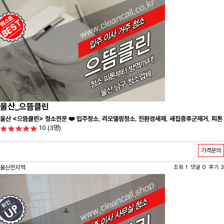
울산_으뜸클린
울산 <으뜸클린> 청소전문 ❤️ 입주청소, 리모델링청소, 진환경세제, 새집증후군제거, 피톤
10
(3명)
치드시공 전문 청소 업체 ❤️
가격문의
울산전지역
조회 1 댓글 0 후기 3