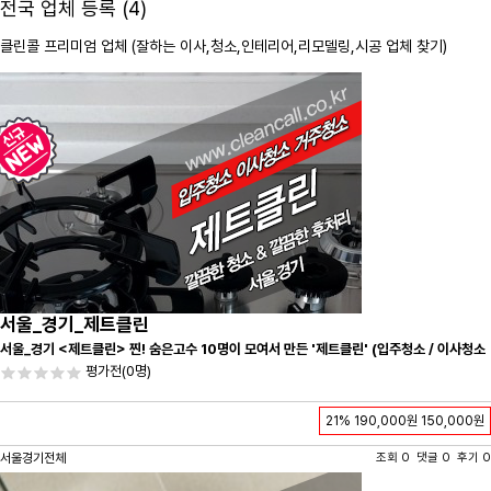
전국 업체 등록 (4)
클린콜 프리미엄 업체 (잘하는 이사,
청소
,인테리어,리모델링,시공 업체 찾기)
서울_경기_제트클린
서울_경기 <제트클린> 찐! 숨은고수 10명이 모여서 만든 '제트클린' (입주청소 / 이사청소
/ 줄눈시공) 항상 꼼꼼하게 친절하게 응대하겠습니다^-^
평가전
(0명)
21%
190,000원
150,000원
서울경기전체
조회 0 댓글 0 후기 0