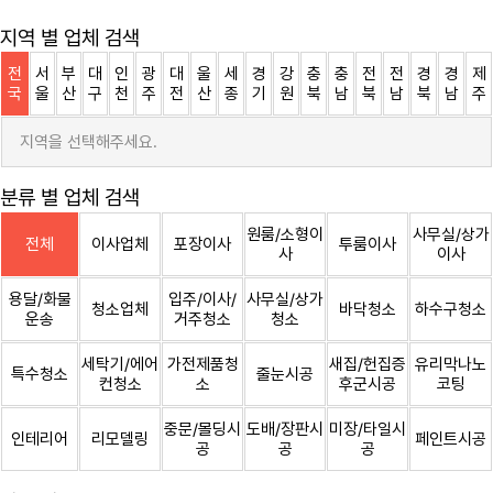
지역 별 업체 검색
전
서
부
대
인
광
대
울
세
경
강
충
충
전
전
경
경
제
국
울
산
구
천
주
전
산
종
기
원
북
남
북
남
북
남
주
지역을 선택해주세요.
분류 별 업체 검색
원룸/소형이
사무실/상가
전체
이사업체
포장이사
투룸이사
사
이사
용달/화물
입주/이사/
사무실/상가
청소업체
바닥청소
하수구청소
운송
거주청소
청소
세탁기/에어
가전제품청
새집/헌집증
유리막나노
특수청소
줄눈시공
컨청소
소
후군시공
코팅
중문/몰딩시
도배/장판시
미장/타일시
인테리어
리모델링
페인트시공
공
공
공