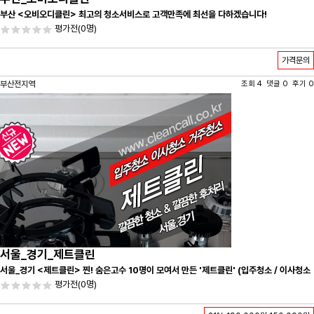
부산 <오비오디클린> 최고의 청소서비스로 고객만족에 최선을 다하겠습니다!
평가전
(0명)
가격문의
부산전지역
조회 4 댓글 0 후기 0
서울_경기_제트클린
서울_경기 <제트클린> 찐! 숨은고수 10명이 모여서 만든 '제트클린' (입주청소 / 이사청소
/ 줄눈시공) 항상 꼼꼼하게 친절하게 응대하겠습니다^-^
평가전
(0명)