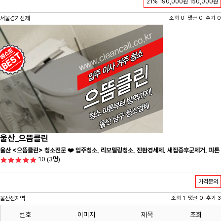
21%
190,000원
150,000원
서울경기전체
조회 0 댓글 0 후기 0
울산_으뜸클린
울산 <으뜸클린> 청소전문 ❤️ 입주청소, 리모델링청소, 진환경세제, 새집증후군제거, 피톤
10
(3명)
치드시공 전문 청소 업체 ❤️
가격문의
울산전지역
조회 1 댓글 0 후기 3
번호
이미지
제목
조회