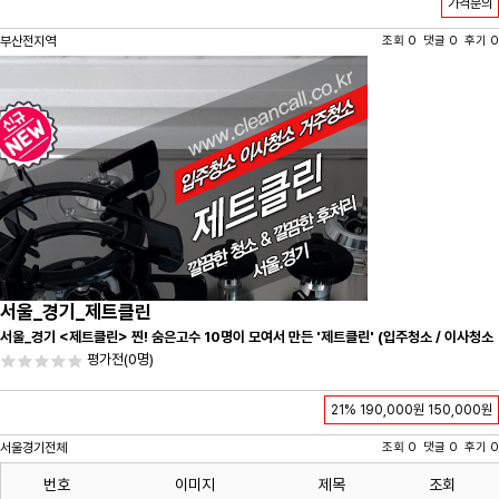
가격문의
부산전지역
조회 0 댓글 0 후기 0
서울_경기_제트클린
서울_경기 <제트클린> 찐! 숨은고수 10명이 모여서 만든 '제트클린' (입주청소 / 이사청소
/ 줄눈시공) 항상 꼼꼼하게 친절하게 응대하겠습니다^-^
평가전
(0명)
21%
190,000원
150,000원
서울경기전체
조회 0 댓글 0 후기 0
번호
이미지
제목
조회