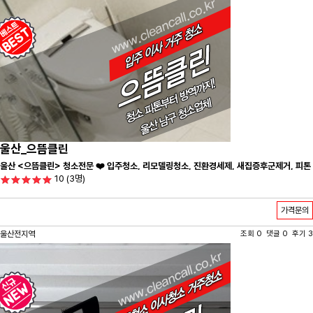
울산_으뜸클린
울산 <으뜸클린> 청소전문 ❤️ 입주청소, 리모델링청소, 진환경세제, 새집증후군제거, 피톤
10
(3명)
치드시공 전문 청소 업체 ❤️
가격문의
울산전지역
조회 0 댓글 0 후기 3