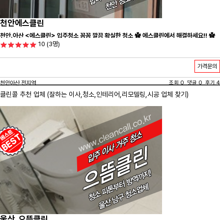
천안에스클린
천안.아산 <에스클린> 입주청소 꼼꼼 깔끔 확실한 청소 ✿ 에스클린에서 해결하세요!! ✿
10
(3명)
가격문의
천안아산 전지역
조회 0 댓글 0 후기 4
클린콜 추천 업체 (잘하는 이사,
청소
,인테리어,리모델링,시공 업체 찾기)
울산_으뜸클린