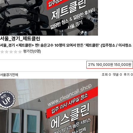
서울_경기_제트클린
서울_경기 <제트클린> 찐! 숨은고수 10명이 모여서 만든 '제트클린' (입주청소 / 이사청소
/ 줄눈시공) 항상 꼼꼼하게 친절하게 응대하겠습니다^-^
평가전
(0명)
21%
190,000원
150,000원
서울경기전체
조회 0 댓글 0 후기 0