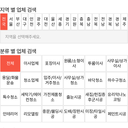
지역 별 업체 검색
전
서
부
대
인
광
대
울
세
경
강
충
충
전
전
경
경
제
국
울
산
구
천
주
전
산
종
기
원
북
남
북
남
북
남
주
지역을 선택해주세요.
분류 별 업체 검색
원룸/소형이
사무실/상가
전체
이사업체
포장이사
투룸이사
사
이사
용달/화물
입주/이사/
사무실/상가
청소업체
바닥청소
하수구청소
운송
거주청소
청소
세탁기/에어
가전제품청
새집/헌집증
유리막나노
특수청소
줄눈시공
컨청소
소
후군시공
코팅
중문/몰딩시
도배/장판시
미장/타일시
인테리어
리모델링
페인트시공
공
공
공