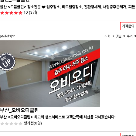
울산 <으뜸클린> 청소전문 ❤️ 입주청소, 리모델링청소, 진환경세제, 새집증후군제거, 피톤
10
(3명)
치드시공 전문 청소 업체 ❤️
가격문의
울산전지역
조회 0 댓글 0 후기 3
부산_오비오디클린
부산 <오비오디클린> 최고의 청소서비스로 고객만족에 최선을 다하겠습니다!
평가전
(0명)