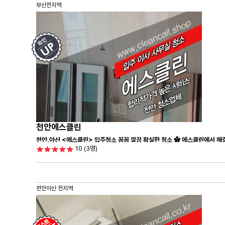
부산전지역
천안에스클린
천안.아산 <에스클린> 입주청소 꼼꼼 깔끔 확실한 청소 ✿ 에스클린에서 해결
10
(3명)
천안아산 전지역