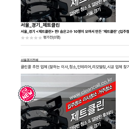
서울_경기_제트클린
서울_경기 <제트클린> 찐! 숨은고수 10명이 모여서 만든 '제트클린' (입주
평가전
(0명)
서울경기전체
클린콜 추천 업체 (잘하는 이사,
청소
,인테리어,리모델링,시공 업체 찾기