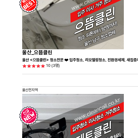
울산_으뜸클린
울산 <으뜸클린> 청소전문 ❤️ 입주청소, 리모델링청소, 진환경세제, 새집증
10
(3명)
울산전지역