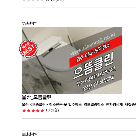
부산전지역
울산_으뜸클린
울산 <으뜸클린> 청소전문 ❤️ 입주청소, 리모델링청소, 진환경세제, 새집증
10
(3명)
울산전지역