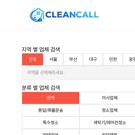
지역 별 업체 검색
전국
서울
부산
대구
인천
광
지역을 선택해주세요.
분류 별 업체 검색
전체
이사업체
용달/화물운송
청소업체
특수청소
세탁기/에어컨청소