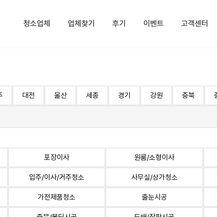
청소업체
업체찾기
후기
이벤트
고객센터
주
대전
울산
세종
경기
강원
충북
포장이사
원룸/소형이사
입주/이사/거주청소
사무실/상가청소
가전제품청소
줄눈시공