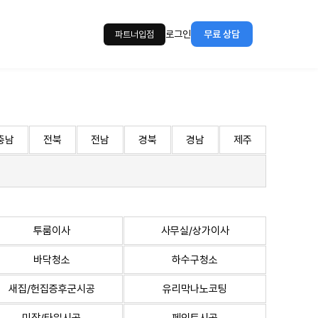
로그인
무료 상담
파트너입점
충남
전북
전남
경북
경남
제주
투룸이사
사무실/상가이사
바닥청소
하수구청소
새집/헌집증후군시공
유리막나노코팅