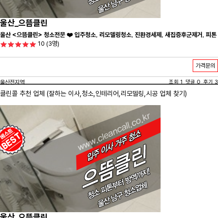
울산_으뜸클린
울산 <으뜸클린> 청소전문 ❤️ 입주청소, 리모델링청소, 진환경세제, 새집증후군제거, 피톤
10
(3명)
치드시공 전문 청소 업체 ❤️
가격문의
울산전지역
조회 1 댓글 0 후기 3
클린콜 추천 업체 (잘하는 이사,
청소
,인테리어,리모델링,시공 업체 찾기)
울산_으뜸클린