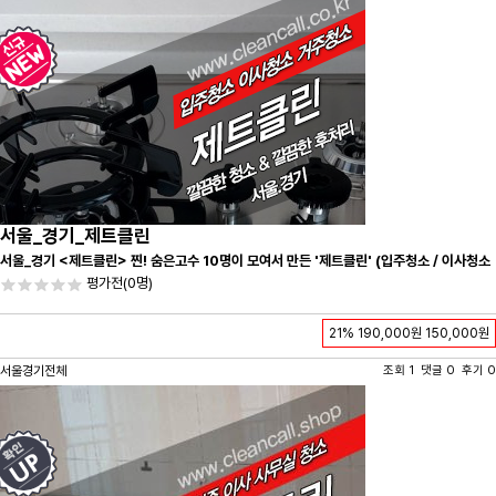
서울_경기_제트클린
서울_경기 <제트클린> 찐! 숨은고수 10명이 모여서 만든 '제트클린' (입주청소 / 이사청소
/ 줄눈시공) 항상 꼼꼼하게 친절하게 응대하겠습니다^-^
평가전
(0명)
21%
190,000원
150,000원
서울경기전체
조회 1 댓글 0 후기 0