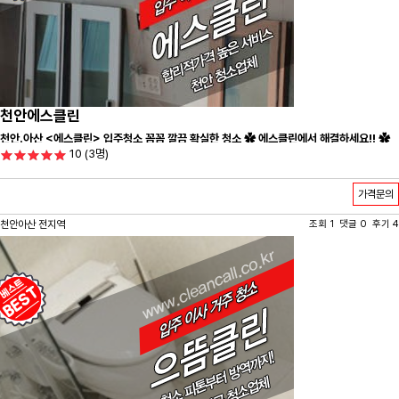
천안에스클린
천안.아산 <에스클린> 입주청소 꼼꼼 깔끔 확실한 청소 ✿ 에스클린에서 해결하세요!! ✿
10
(3명)
가격문의
천안아산 전지역
조회 1 댓글 0 후기 4