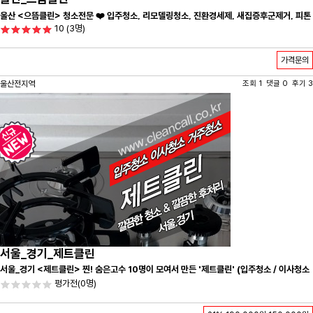
울산 <으뜸클린> 청소전문 ❤️ 입주청소, 리모델링청소, 진환경세제, 새집증후군제거, 피톤
10
(3명)
치드시공 전문 청소 업체 ❤️
가격문의
울산전지역
조회 1 댓글 0 후기 3
서울_경기_제트클린
서울_경기 <제트클린> 찐! 숨은고수 10명이 모여서 만든 '제트클린' (입주청소 / 이사청소
/ 줄눈시공) 항상 꼼꼼하게 친절하게 응대하겠습니다^-^
평가전
(0명)