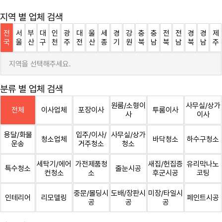
지역 별 업체 검색
전
서
부
대
인
광
대
울
세
경
강
충
충
전
전
경
경
제
국
울
산
구
천
주
전
산
종
기
원
북
남
북
남
북
남
주
지역을 선택해주세요.
분류 별 업체 검색
원룸/소형이
사무실/상가
전체
이사업체
포장이사
투룸이사
사
이사
용달/화물
입주/이사/
사무실/상가
청소업체
바닥청소
하수구청소
운송
거주청소
청소
세탁기/에어
가전제품청
새집/헌집증
유리막나노
특수청소
줄눈시공
컨청소
소
후군시공
코팅
중문/몰딩시
도배/장판시
미장/타일시
인테리어
리모델링
페인트시공
공
공
공