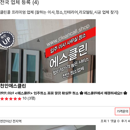
전국 업체 등록 (4)
클린콜 프리미엄 업체 (잘하는 이사,
청소
,인테리어,리모델링,시공 업체 찾기)
천안에스클린
천안.아산 <에스클린> 입주청소 꼼꼼 깔끔 확실한 청소 ✿ 에스클린에서 해결하세요!! ✿
10
(3명)
가격문의
천안아산 전지역
조회 1 댓글 0 후기 4