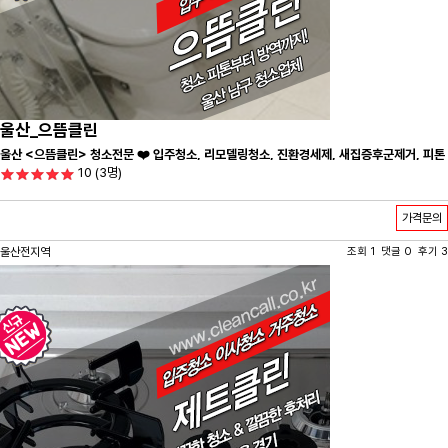
울산_으뜸클린
울산 <으뜸클린> 청소전문 ❤️ 입주청소, 리모델링청소, 진환경세제, 새집증후군제거, 피톤
10
(3명)
치드시공 전문 청소 업체 ❤️
가격문의
울산전지역
조회 1 댓글 0 후기 3