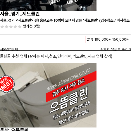
서울_경기_제트클린
서울_경기 <제트클린> 찐! 숨은고수 10명이 모여서 만든 '제트클린' (입주청소 / 이사청소
/ 줄눈시공) 항상 꼼꼼하게 친절하게 응대하겠습니다^-^
평가전
(0명)
21%
190,000원
150,000원
서울경기전체
조회 0 댓글 0 후기 0
클린콜 추천 업체 (잘하는 이사,
청소
,인테리어,리모델링,시공 업체 찾기)
울산_으뜸클린