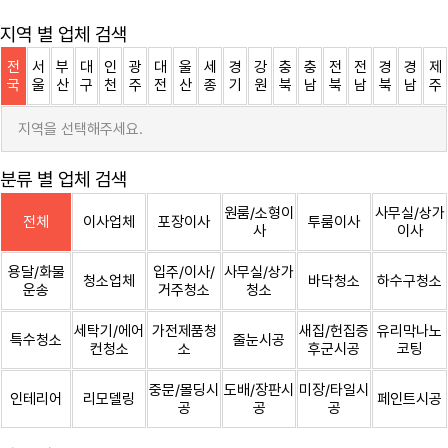
지역 별 업체 검색
전
서
부
대
인
광
대
울
세
경
강
충
충
전
전
경
경
제
국
울
산
구
천
주
전
산
종
기
원
북
남
북
남
북
남
주
지역을 선택해주세요.
분류 별 업체 검색
원룸/소형이
사무실/상가
전체
이사업체
포장이사
투룸이사
사
이사
용달/화물
입주/이사/
사무실/상가
청소업체
바닥청소
하수구청소
운송
거주청소
청소
세탁기/에어
가전제품청
새집/헌집증
유리막나노
특수청소
줄눈시공
컨청소
소
후군시공
코팅
중문/몰딩시
도배/장판시
미장/타일시
인테리어
리모델링
페인트시공
공
공
공