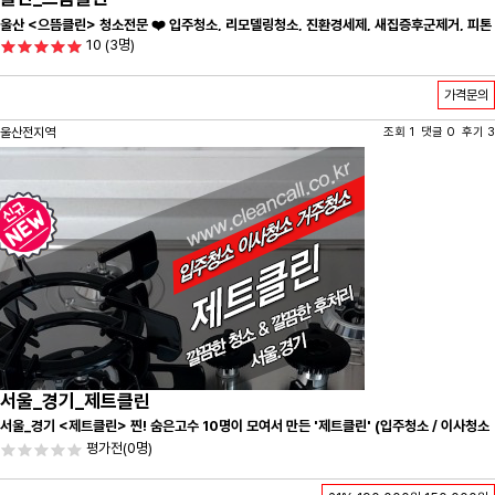
울산 <으뜸클린> 청소전문 ❤️ 입주청소, 리모델링청소, 진환경세제, 새집증후군제거, 피톤
10
(3명)
치드시공 전문 청소 업체 ❤️
가격문의
울산전지역
조회 1 댓글 0 후기 3
서울_경기_제트클린
서울_경기 <제트클린> 찐! 숨은고수 10명이 모여서 만든 '제트클린' (입주청소 / 이사청소
/ 줄눈시공) 항상 꼼꼼하게 친절하게 응대하겠습니다^-^
평가전
(0명)