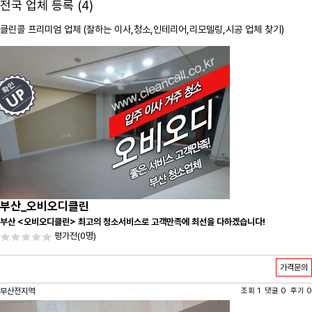
전국 업체 등록 (4)
클린콜 프리미엄 업체 (잘하는 이사,
청소
,인테리어,리모델링,시공 업체 찾기)
부산_오비오디클린
부산 <오비오디클린> 최고의 청소서비스로 고객만족에 최선을 다하겠습니다!
평가전
(0명)
가격문의
부산전지역
조회 1 댓글 0 후기 0