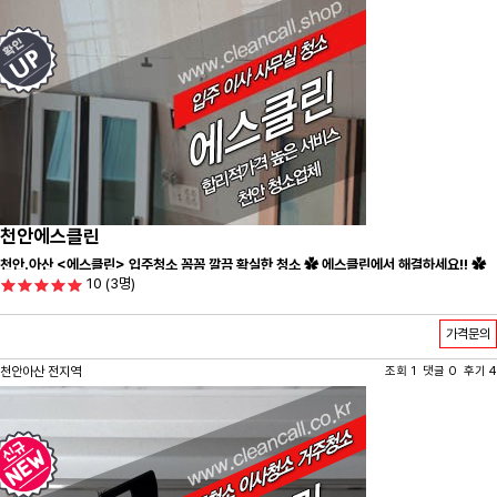
천안에스클린
천안.아산 <에스클린> 입주청소 꼼꼼 깔끔 확실한 청소 ✿ 에스클린에서 해결하세요!! ✿
10
(3명)
가격문의
천안아산 전지역
조회 1 댓글 0 후기 4