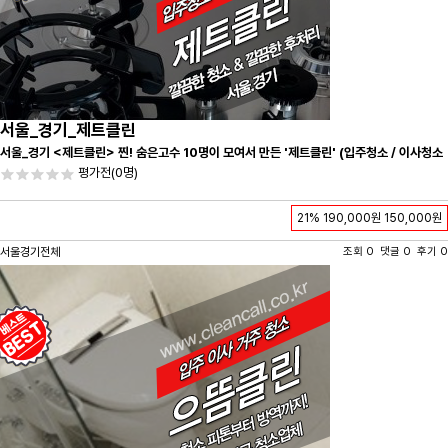
서울_경기_제트클린
서울_경기 <제트클린> 찐! 숨은고수 10명이 모여서 만든 '제트클린' (입주청소 / 이사청소
/ 줄눈시공) 항상 꼼꼼하게 친절하게 응대하겠습니다^-^
평가전
(0명)
21%
190,000원
150,000원
서울경기전체
조회 0 댓글 0 후기 0