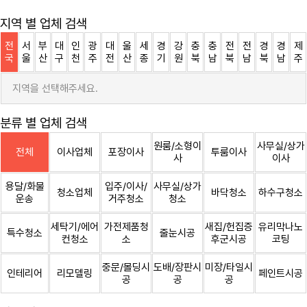
지역 별 업체 검색
전
서
부
대
인
광
대
울
세
경
강
충
충
전
전
경
경
제
국
울
산
구
천
주
전
산
종
기
원
북
남
북
남
북
남
주
지역을 선택해주세요.
분류 별 업체 검색
원룸/소형이
사무실/상가
전체
이사업체
포장이사
투룸이사
사
이사
용달/화물
입주/이사/
사무실/상가
청소업체
바닥청소
하수구청소
운송
거주청소
청소
세탁기/에어
가전제품청
새집/헌집증
유리막나노
특수청소
줄눈시공
컨청소
소
후군시공
코팅
중문/몰딩시
도배/장판시
미장/타일시
인테리어
리모델링
페인트시공
공
공
공