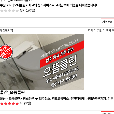
부산 <오비오디클린> 최고의 청소서비스로 고객만족에 최선을 다하겠습니다!
평가전
(0명)
가격문의
부산전지역
조회 1 댓글 0 후기 0
울산_으뜸클린
울산 <으뜸클린> 청소전문 ❤️ 입주청소, 리모델링청소, 진환경세제, 새집증후군제거, 피톤
10
(3명)
치드시공 전문 청소 업체 ❤️