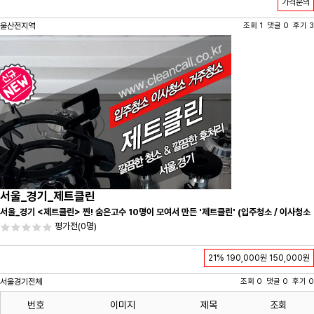
가격문의
울산전지역
조회 1 댓글 0 후기 3
서울_경기_제트클린
서울_경기 <제트클린> 찐! 숨은고수 10명이 모여서 만든 '제트클린' (입주청소 / 이사청소
/ 줄눈시공) 항상 꼼꼼하게 친절하게 응대하겠습니다^-^
평가전
(0명)
21%
190,000원
150,000원
서울경기전체
조회 0 댓글 0 후기 0
번호
이미지
제목
조회