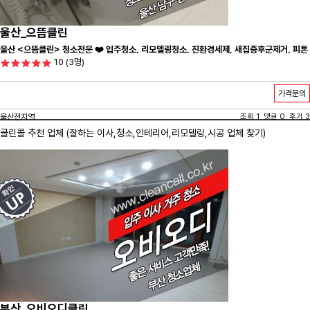
울산_으뜸클린
울산 <으뜸클린> 청소전문 ❤️ 입주청소, 리모델링청소, 진환경세제, 새집증후군제거, 피톤
10
(3명)
치드시공 전문 청소 업체 ❤️
가격문의
울산전지역
조회 1 댓글 0 후기 3
클린콜 추천 업체 (잘하는 이사,
청소
,인테리어,리모델링,시공 업체 찾기)
부산_오비오디클린