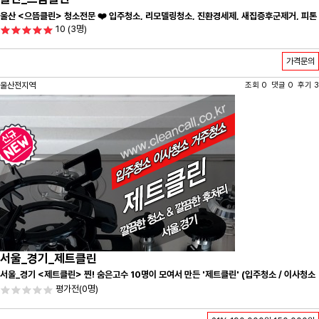
울산 <으뜸클린> 청소전문 ❤️ 입주청소, 리모델링청소, 진환경세제, 새집증후군제거, 피톤
10
(3명)
치드시공 전문 청소 업체 ❤️
가격문의
울산전지역
조회 0 댓글 0 후기 3
서울_경기_제트클린
서울_경기 <제트클린> 찐! 숨은고수 10명이 모여서 만든 '제트클린' (입주청소 / 이사청소
/ 줄눈시공) 항상 꼼꼼하게 친절하게 응대하겠습니다^-^
평가전
(0명)