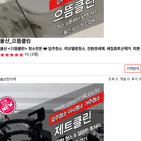
울산_으뜸클린
울산 <으뜸클린> 청소전문 ❤️ 입주청소, 리모델링청소, 진환경세제, 새집증후군제거, 피톤
10
(3명)
치드시공 전문 청소 업체 ❤️
가격문의
울산전지역
조회 0 댓글 0 후기 3