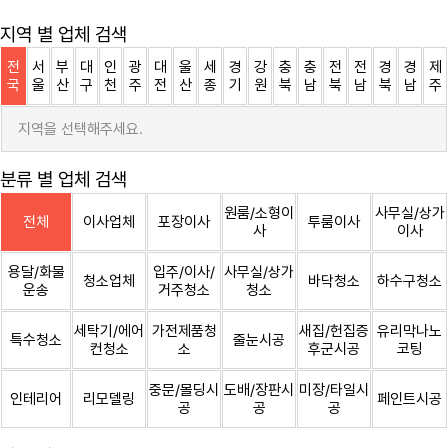
지역 별 업체 검색
전
서
부
대
인
광
대
울
세
경
강
충
충
전
전
경
경
제
국
울
산
구
천
주
전
산
종
기
원
북
남
북
남
북
남
주
지역을 선택해주세요.
분류 별 업체 검색
원룸/소형이
사무실/상가
전체
이사업체
포장이사
투룸이사
사
이사
용달/화물
입주/이사/
사무실/상가
청소업체
바닥청소
하수구청소
운송
거주청소
청소
세탁기/에어
가전제품청
새집/헌집증
유리막나노
특수청소
줄눈시공
컨청소
소
후군시공
코팅
중문/몰딩시
도배/장판시
미장/타일시
인테리어
리모델링
페인트시공
공
공
공