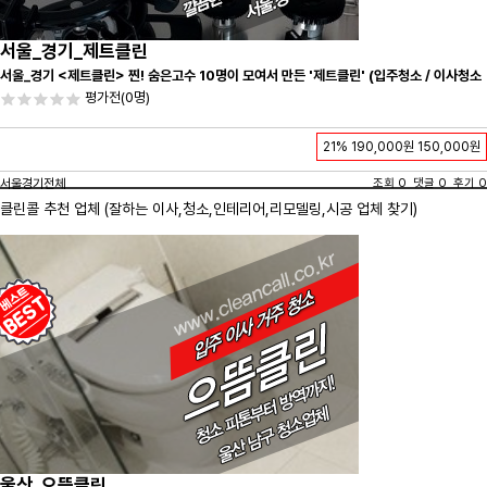
서울_경기_제트클린
서울_경기 <제트클린> 찐! 숨은고수 10명이 모여서 만든 '제트클린' (입주청소 / 이사청소
/ 줄눈시공) 항상 꼼꼼하게 친절하게 응대하겠습니다^-^
평가전
(0명)
21%
190,000원
150,000원
서울경기전체
조회 0 댓글 0 후기 0
클린콜 추천 업체 (잘하는 이사,
청소
,인테리어,리모델링,시공 업체 찾기)
울산_으뜸클린