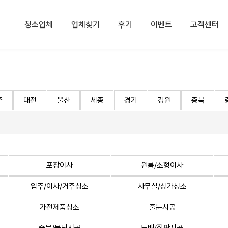
청소업체
업체찾기
후기
이벤트
고객센터
주
대전
울산
세종
경기
강원
충북
포장이사
원룸/소형이사
입주/이사/거주청소
사무실/상가청소
가전제품청소
줄눈시공