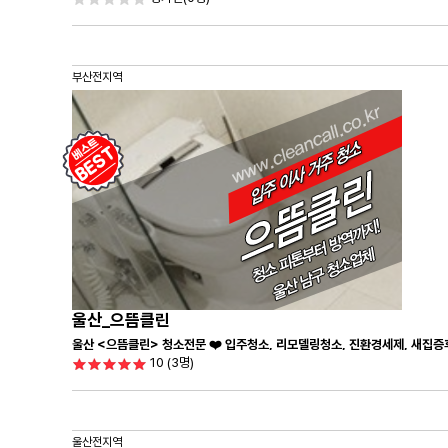
부산전지역
울산_으뜸클린
울산 <으뜸클린> 청소전문 ❤️ 입주청소, 리모델링청소, 진환경세제, 새집증
10
(3명)
울산전지역