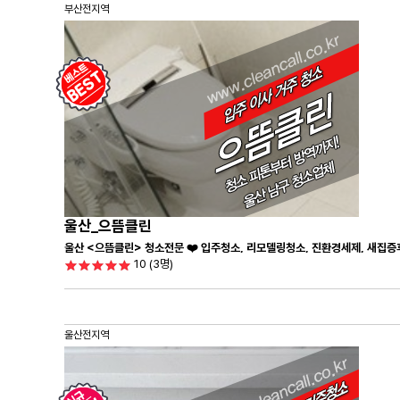
부산전지역
울산_으뜸클린
울산 <으뜸클린> 청소전문 ❤️ 입주청소, 리모델링청소, 진환경세제, 새집증
10
(3명)
울산전지역