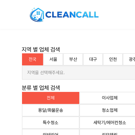
지역 별 업체 검색
전국
서울
부산
대구
인천
광
지역을 선택해주세요.
분류 별 업체 검색
전체
이사업체
용달/화물운송
청소업체
특수청소
세탁기/에어컨청소