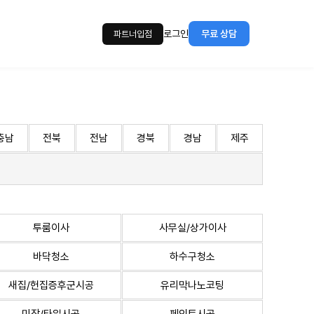
로그인
무료 상담
파트너입점
충남
전북
전남
경북
경남
제주
투룸이사
사무실/상가이사
바닥청소
하수구청소
새집/헌집증후군시공
유리막나노코팅