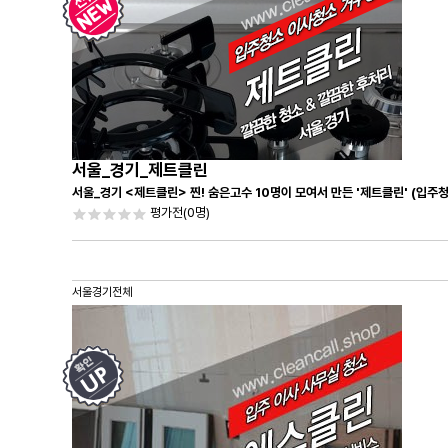
서울_경기_제트클린
서울_경기 <제트클린> 찐! 숨은고수 10명이 모여서 만든 '제트클린' (입주
평가전
(0명)
서울경기전체