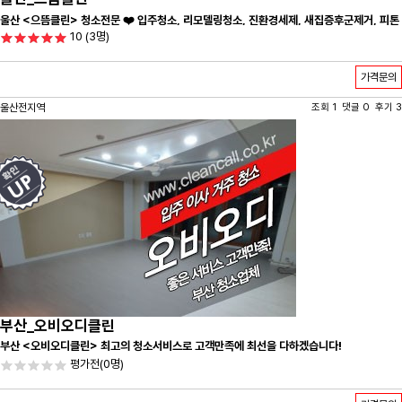
울산 <으뜸클린> 청소전문 ❤️ 입주청소, 리모델링청소, 진환경세제, 새집증후군제거, 피톤
10
(3명)
치드시공 전문 청소 업체 ❤️
가격문의
울산전지역
조회 1 댓글 0 후기 3
부산_오비오디클린
부산 <오비오디클린> 최고의 청소서비스로 고객만족에 최선을 다하겠습니다!
평가전
(0명)