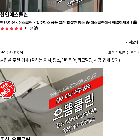
천안에스클린
천안.아산 <에스클린> 입주청소 꼼꼼 깔끔 확실한 청소 ✿ 에스클린에서 해결하세요!! ✿
10
(3명)
가격문의
천안아산 전지역
조회 1 댓글 0 후기 4
클린콜 추천 업체 (잘하는 이사,
청소
,인테리어,리모델링,시공 업체 찾기)
울산_으뜸클린