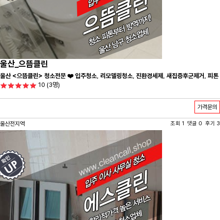
울산_으뜸클린
울산 <으뜸클린> 청소전문 ❤️ 입주청소, 리모델링청소, 진환경세제, 새집증후군제거, 피톤
10
(3명)
치드시공 전문 청소 업체 ❤️
가격문의
울산전지역
조회 1 댓글 0 후기 3