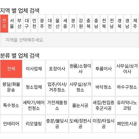
지역 별 업체 검색
전
서
부
대
인
광
대
울
세
경
강
충
충
전
전
경
경
제
국
울
산
구
천
주
전
산
종
기
원
북
남
북
남
북
남
주
지역을 선택해주세요.
분류 별 업체 검색
원룸/소형이
사무실/상가
전체
이사업체
포장이사
투룸이사
사
이사
용달/화물
입주/이사/
사무실/상가
청소업체
바닥청소
하수구청소
운송
거주청소
청소
세탁기/에어
가전제품청
새집/헌집증
유리막나노
특수청소
줄눈시공
컨청소
소
후군시공
코팅
중문/몰딩시
도배/장판시
미장/타일시
인테리어
리모델링
페인트시공
공
공
공