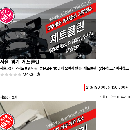
서울_경기_제트클린
서울_경기 <제트클린> 찐! 숨은고수 10명이 모여서 만든 '제트클린' (입주청소 / 이사청소
/ 줄눈시공) 항상 꼼꼼하게 친절하게 응대하겠습니다^-^
평가전
(0명)
21%
190,000원
150,000원
서울경기전체
조회 0 댓글 0 후기 0