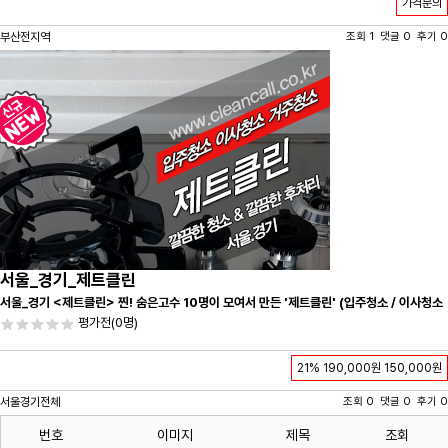
가격문의
부산전지역
조회 1 댓글 0 후기 0
서울_경기_제트클린
서울_경기 <제트클린> 찐! 숨은고수 10명이 모여서 만든 '제트클린' (입주청소 / 이사청소
/ 줄눈시공) 항상 꼼꼼하게 친절하게 응대하겠습니다^-^
평가전
(0명)
21%
190,000원
150,000원
서울경기전체
조회 0 댓글 0 후기 0
번호
이미지
제목
조회