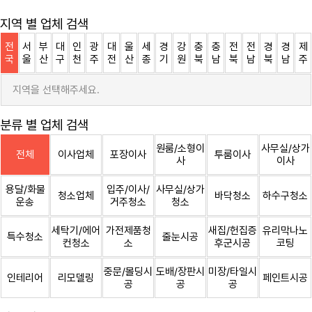
지역 별 업체 검색
전
서
부
대
인
광
대
울
세
경
강
충
충
전
전
경
경
제
국
울
산
구
천
주
전
산
종
기
원
북
남
북
남
북
남
주
지역을 선택해주세요.
분류 별 업체 검색
원룸/소형이
사무실/상가
전체
이사업체
포장이사
투룸이사
사
이사
용달/화물
입주/이사/
사무실/상가
청소업체
바닥청소
하수구청소
운송
거주청소
청소
세탁기/에어
가전제품청
새집/헌집증
유리막나노
특수청소
줄눈시공
컨청소
소
후군시공
코팅
중문/몰딩시
도배/장판시
미장/타일시
인테리어
리모델링
페인트시공
공
공
공