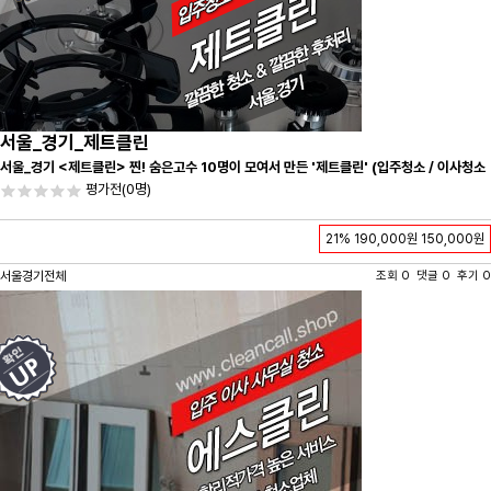
서울_경기_제트클린
서울_경기 <제트클린> 찐! 숨은고수 10명이 모여서 만든 '제트클린' (입주청소 / 이사청소
/ 줄눈시공) 항상 꼼꼼하게 친절하게 응대하겠습니다^-^
평가전
(0명)
21%
190,000원
150,000원
서울경기전체
조회 0 댓글 0 후기 0