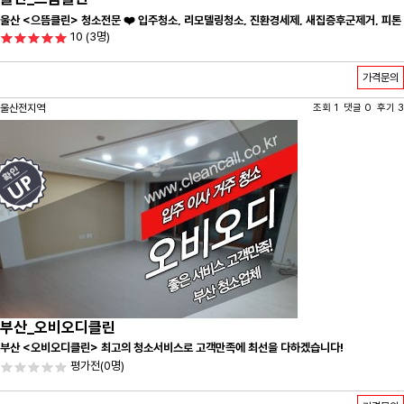
울산 <으뜸클린> 청소전문 ❤️ 입주청소, 리모델링청소, 진환경세제, 새집증후군제거, 피톤
10
(3명)
치드시공 전문 청소 업체 ❤️
가격문의
울산전지역
조회 1 댓글 0 후기 3
부산_오비오디클린
부산 <오비오디클린> 최고의 청소서비스로 고객만족에 최선을 다하겠습니다!
평가전
(0명)