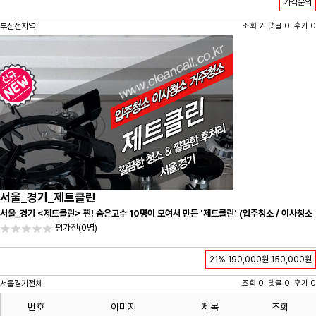
가격문의
부산전지역
조회 2 댓글 0 후기 0
서울_경기_제트클린
서울_경기 <제트클린> 찐! 숨은고수 10명이 모여서 만든 '제트클린' (입주청소 / 이사청소
/ 줄눈시공) 항상 꼼꼼하게 친절하게 응대하겠습니다^-^
평가전
(0명)
21%
190,000원
150,000원
서울경기전체
조회 0 댓글 0 후기 0
번호
이미지
제목
조회