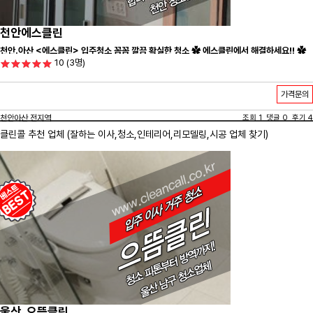
천안에스클린
천안.아산 <에스클린> 입주청소 꼼꼼 깔끔 확실한 청소 ✿ 에스클린에서 해결하세요!! ✿
10
(3명)
가격문의
천안아산 전지역
조회 1 댓글 0 후기 4
클린콜 추천 업체 (잘하는 이사,
청소
,인테리어,리모델링,시공 업체 찾기)
울산_으뜸클린