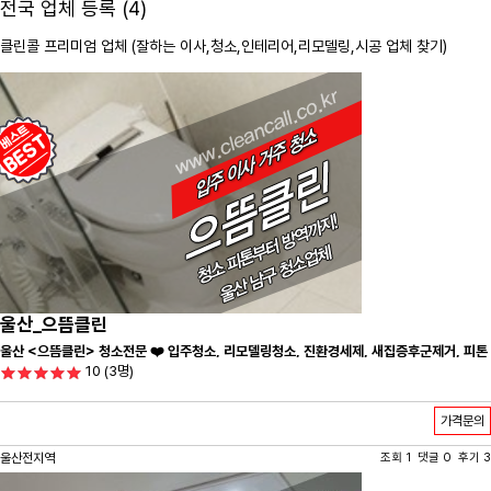
전국 업체 등록 (4)
클린콜 프리미엄 업체 (잘하는 이사,
청소
,인테리어,리모델링,시공 업체 찾기)
울산_으뜸클린
울산 <으뜸클린> 청소전문 ❤️ 입주청소, 리모델링청소, 진환경세제, 새집증후군제거, 피톤
10
(3명)
치드시공 전문 청소 업체 ❤️
가격문의
울산전지역
조회 1 댓글 0 후기 3