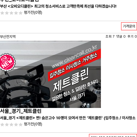
부산 <오비오디클린> 최고의 청소서비스로 고객만족에 최선을 다하겠습니다!
평가전
(0명)
가격문의
부산전지역
조회 7 댓글 0 후기 0
서울_경기_제트클린
서울_경기 <제트클린> 찐! 숨은고수 10명이 모여서 만든 '제트클린' (입주청소 / 이사청소
/ 줄눈시공) 항상 꼼꼼하게 친절하게 응대하겠습니다^-^
평가전
(0명)