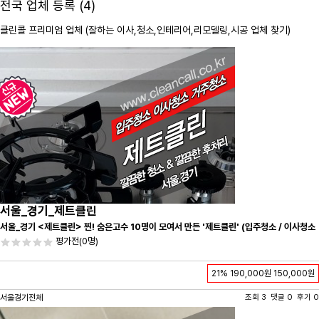
전국 업체 등록 (4)
클린콜 프리미엄 업체 (잘하는 이사,
청소
,인테리어,리모델링,시공 업체 찾기)
서울_경기_제트클린
서울_경기 <제트클린> 찐! 숨은고수 10명이 모여서 만든 '제트클린' (입주청소 / 이사청소
/ 줄눈시공) 항상 꼼꼼하게 친절하게 응대하겠습니다^-^
평가전
(0명)
21%
190,000원
150,000원
서울경기전체
조회 3 댓글 0 후기 0