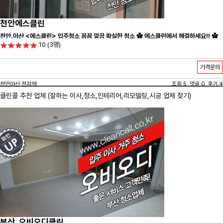
천안에스클린
천안.아산 <에스클린> 입주청소 꼼꼼 깔끔 확실한 청소 ✿ 에스클린에서 해결하세요!! ✿
10
(3명)
가격문의
천안아산 전지역
조회 5 댓글 0 후기 4
클린콜 추천 업체 (잘하는 이사,
청소
,인테리어,리모델링,시공 업체 찾기)
부산_오비오디클린