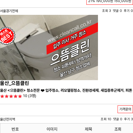
21%
190,000원
150,000원
서울경기전체
조회 3 댓글 0 후기 0
울산_으뜸클린
울산 <으뜸클린> 청소전문 ❤️ 입주청소, 리모델링청소, 진환경세제, 새집증후군제거, 피톤
10
(3명)
치드시공 전문 청소 업체 ❤️
가격문의
울산전지역
조회 10 댓글 0 후기 3
번호
이미지
제목
조회