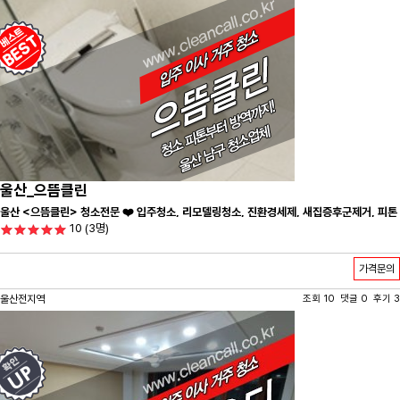
울산_으뜸클린
울산 <으뜸클린> 청소전문 ❤️ 입주청소, 리모델링청소, 진환경세제, 새집증후군제거, 피톤
10
(3명)
치드시공 전문 청소 업체 ❤️
가격문의
울산전지역
조회 10 댓글 0 후기 3