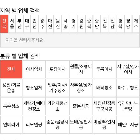
지역 별 업체 검색
전
서
부
대
인
광
대
울
세
경
강
충
충
전
전
경
경
제
국
울
산
구
천
주
전
산
종
기
원
북
남
북
남
북
남
주
지역을 선택해주세요.
분류 별 업체 검색
원룸/소형이
사무실/상가
전체
이사업체
포장이사
투룸이사
사
이사
용달/화물
입주/이사/
사무실/상가
청소업체
바닥청소
하수구청소
운송
거주청소
청소
세탁기/에어
가전제품청
새집/헌집증
유리막나노
특수청소
줄눈시공
컨청소
소
후군시공
코팅
중문/몰딩시
도배/장판시
미장/타일시
인테리어
리모델링
페인트시공
공
공
공