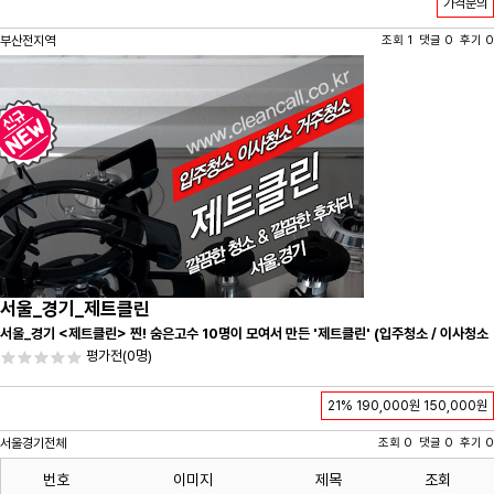
가격문의
부산전지역
조회 1 댓글 0 후기 0
서울_경기_제트클린
서울_경기 <제트클린> 찐! 숨은고수 10명이 모여서 만든 '제트클린' (입주청소 / 이사청소
/ 줄눈시공) 항상 꼼꼼하게 친절하게 응대하겠습니다^-^
평가전
(0명)
21%
190,000원
150,000원
서울경기전체
조회 0 댓글 0 후기 0
번호
이미지
제목
조회