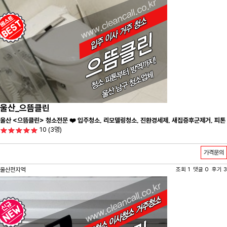
울산_으뜸클린
울산 <으뜸클린> 청소전문 ❤️ 입주청소, 리모델링청소, 진환경세제, 새집증후군제거, 피톤
10
(3명)
치드시공 전문 청소 업체 ❤️
가격문의
울산전지역
조회 1 댓글 0 후기 3