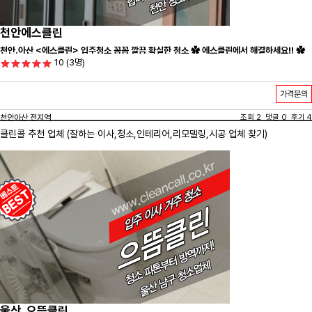
천안에스클린
천안.아산 <에스클린> 입주청소 꼼꼼 깔끔 확실한 청소 ✿ 에스클린에서 해결하세요!! ✿
10
(3명)
가격문의
천안아산 전지역
조회 2 댓글 0 후기 4
클린콜 추천 업체 (잘하는 이사,
청소
,인테리어,리모델링,시공 업체 찾기)
울산_으뜸클린