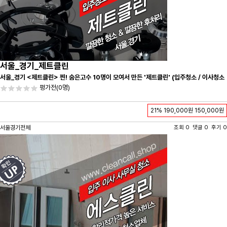
서울_경기_제트클린
서울_경기 <제트클린> 찐! 숨은고수 10명이 모여서 만든 '제트클린' (입주청소 / 이사청소
/ 줄눈시공) 항상 꼼꼼하게 친절하게 응대하겠습니다^-^
평가전
(0명)
21%
190,000원
150,000원
서울경기전체
조회 0 댓글 0 후기 0