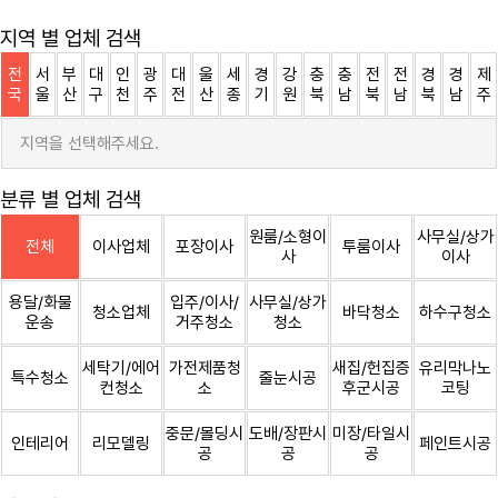
지역 별 업체 검색
전
서
부
대
인
광
대
울
세
경
강
충
충
전
전
경
경
제
국
울
산
구
천
주
전
산
종
기
원
북
남
북
남
북
남
주
지역을 선택해주세요.
분류 별 업체 검색
원룸/소형이
사무실/상가
전체
이사업체
포장이사
투룸이사
사
이사
용달/화물
입주/이사/
사무실/상가
청소업체
바닥청소
하수구청소
운송
거주청소
청소
세탁기/에어
가전제품청
새집/헌집증
유리막나노
특수청소
줄눈시공
컨청소
소
후군시공
코팅
중문/몰딩시
도배/장판시
미장/타일시
인테리어
리모델링
페인트시공
공
공
공