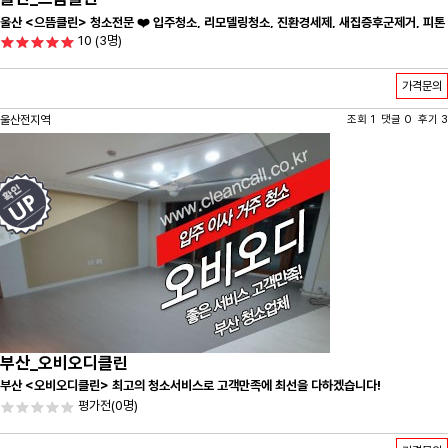
울산 <으뜸클린> 청소전문 ❤️ 입주청소, 리모델링청소, 진환경세제, 새집증후군제거, 피톤
10
(3명)
치드시공 전문 청소 업체 ❤️
가격문의
울산전지역
조회 1 댓글 0 후기 3
부산_오비오디클린
부산 <오비오디클린> 최고의 청소서비스로 고객만족에 최선을 다하겠습니다!
평가전
(0명)