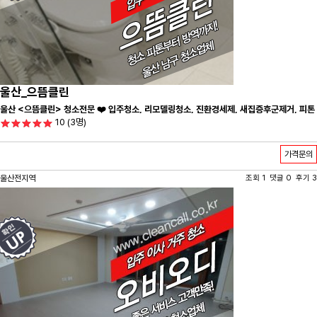
울산_으뜸클린
울산 <으뜸클린> 청소전문 ❤️ 입주청소, 리모델링청소, 진환경세제, 새집증후군제거, 피톤
10
(3명)
치드시공 전문 청소 업체 ❤️
가격문의
울산전지역
조회 1 댓글 0 후기 3