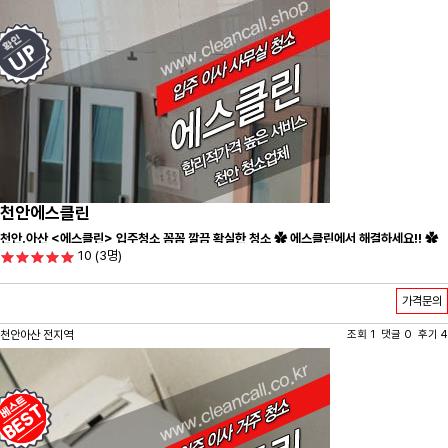
천안에스클린
천안.아산 <에스클린> 입주청소 꼼꼼 깔끔 확실한 청소 ✿ 에스클린에서 해결하세요!! ✿
10
(3명)
가격문의
천안아산 전지역
조회 1 댓글 0 후기 4