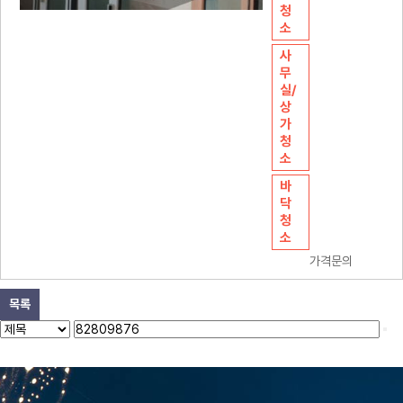
청
소
사
무
실/
상
가
청
소
바
닥
청
소
가격문의
목록