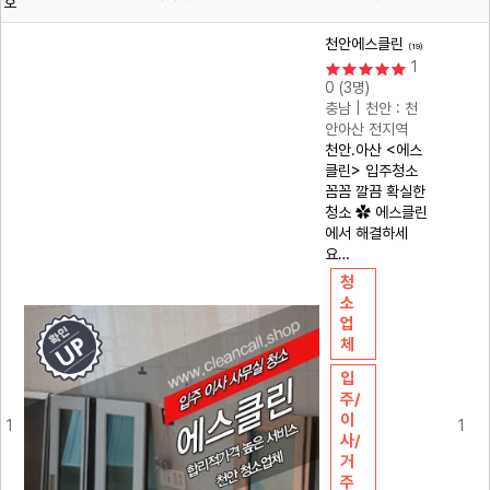
호
천안에스클린
(19)
1
0
(3명)
충남 | 천안 : 천
안아산 전지역
천안.아산 <에스
클린> 입주청소
꼼꼼 깔끔 확실한
청소 ✿ 에스클린
에서 해결하세
요…
청
소
업
체
입
주/
이
1
1
사/
거
주