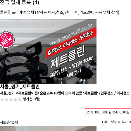
전국 업체 등록 (4)
클린콜 프리미엄 업체 (잘하는 이사,
청소
,인테리어,리모델링,시공 업체 찾기)
서울_경기_제트클린
서울_경기 <제트클린> 찐! 숨은고수 10명이 모여서 만든 '제트클린' (입주청소 / 이사청소
/ 줄눈시공) 항상 꼼꼼하게 친절하게 응대하겠습니다^-^
평가전
(0명)
21%
190,000원
150,000원
서울경기전체
조회 1 댓글 0 후기 0