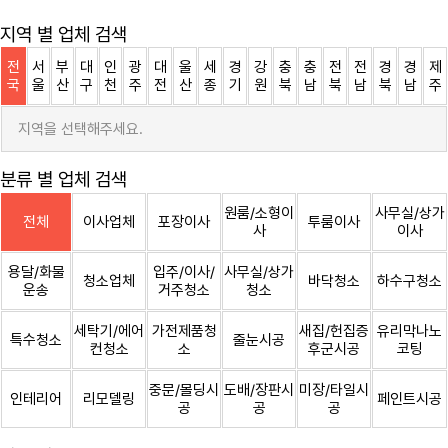
지역 별 업체 검색
전
서
부
대
인
광
대
울
세
경
강
충
충
전
전
경
경
제
국
울
산
구
천
주
전
산
종
기
원
북
남
북
남
북
남
주
지역을 선택해주세요.
분류 별 업체 검색
원룸/소형이
사무실/상가
전체
이사업체
포장이사
투룸이사
사
이사
용달/화물
입주/이사/
사무실/상가
청소업체
바닥청소
하수구청소
운송
거주청소
청소
세탁기/에어
가전제품청
새집/헌집증
유리막나노
특수청소
줄눈시공
컨청소
소
후군시공
코팅
중문/몰딩시
도배/장판시
미장/타일시
인테리어
리모델링
페인트시공
공
공
공