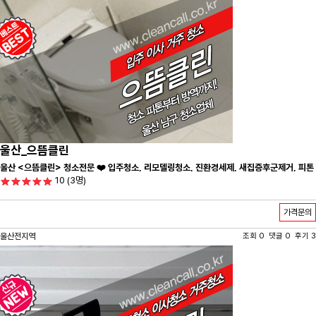
울산_으뜸클린
울산 <으뜸클린> 청소전문 ❤️ 입주청소, 리모델링청소, 진환경세제, 새집증후군제거, 피톤
10
(3명)
치드시공 전문 청소 업체 ❤️
가격문의
울산전지역
조회 0 댓글 0 후기 3