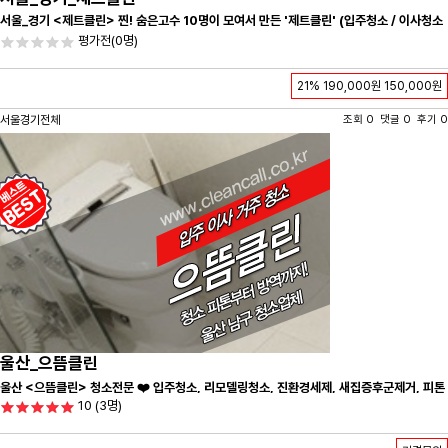
서울_경기 <제트클린> 찐! 숨은고수 10명이 모여서 만든 '제트클린' (입주청소 / 이사청소
/ 줄눈시공) 항상 꼼꼼하게 친절하게 응대하겠습니다^-^
평가전
(0명)
21%
190,000원
150,000원
서울경기전체
조회 0 댓글 0 후기 0
울산_으뜸클린
울산 <으뜸클린> 청소전문 ❤️ 입주청소, 리모델링청소, 진환경세제, 새집증후군제거, 피톤
10
(3명)
치드시공 전문 청소 업체 ❤️