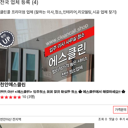
전국 업체 등록 (4)
클린콜 프리미엄 업체 (잘하는 이사,
청소
,인테리어,리모델링,시공 업체 찾기)
천안에스클린
천안.아산 <에스클린> 입주청소 꼼꼼 깔끔 확실한 청소 ✿ 에스클린에서 해결하세요!! ✿
10
(3명)
가격문의
천안아산 전지역
조회 0 댓글 0 후기 4