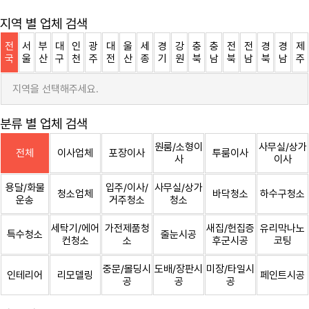
지역 별 업체 검색
전
서
부
대
인
광
대
울
세
경
강
충
충
전
전
경
경
제
국
울
산
구
천
주
전
산
종
기
원
북
남
북
남
북
남
주
지역을 선택해주세요.
분류 별 업체 검색
원룸/소형이
사무실/상가
전체
이사업체
포장이사
투룸이사
사
이사
용달/화물
입주/이사/
사무실/상가
청소업체
바닥청소
하수구청소
운송
거주청소
청소
세탁기/에어
가전제품청
새집/헌집증
유리막나노
특수청소
줄눈시공
컨청소
소
후군시공
코팅
중문/몰딩시
도배/장판시
미장/타일시
인테리어
리모델링
페인트시공
공
공
공