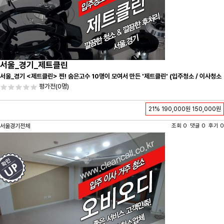
서울_경기_제트클린
서울_경기 <제트클린> 찐! 숨은고수 10명이 모여서 만든 '제트클린' (입주청소 / 이사청소
/ 줄눈시공) 항상 꼼꼼하게 친절하게 응대하겠습니다^-^
평가전
(0명)
21%
190,000원
150,000원
서울경기전체
조회 0 댓글 0 후기 0