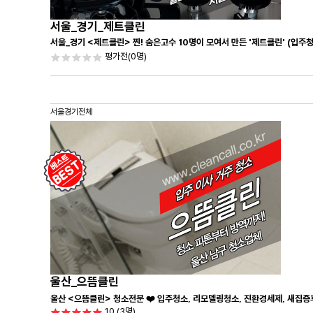
서울_경기_제트클린
서울_경기 <제트클린> 찐! 숨은고수 10명이 모여서 만든 '제트클린' (입주
평가전
(0명)
서울경기전체
울산_으뜸클린
울산 <으뜸클린> 청소전문 ❤️ 입주청소, 리모델링청소, 진환경세제, 새집증
10
(3명)