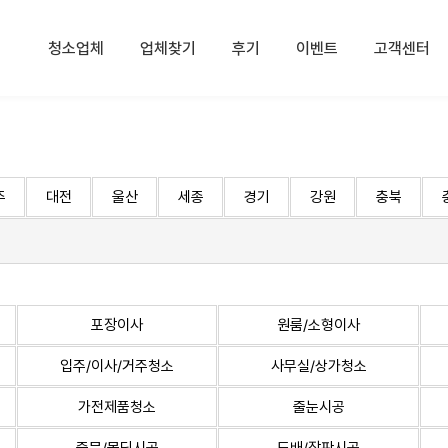
청소업체
업체찾기
후기
이벤트
고객센터
주
대전
울산
세종
경기
강원
충북
포장이사
원룸/소형이사
입주/이사/거주청소
사무실/상가청소
가전제품청소
줄눈시공