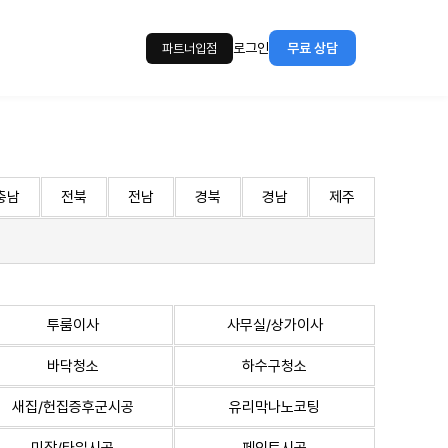
로그인
무료 상담
파트너입점
충남
전북
전남
경북
경남
제주
투룸이사
사무실/상가이사
바닥청소
하수구청소
새집/헌집증후군시공
유리막나노코팅