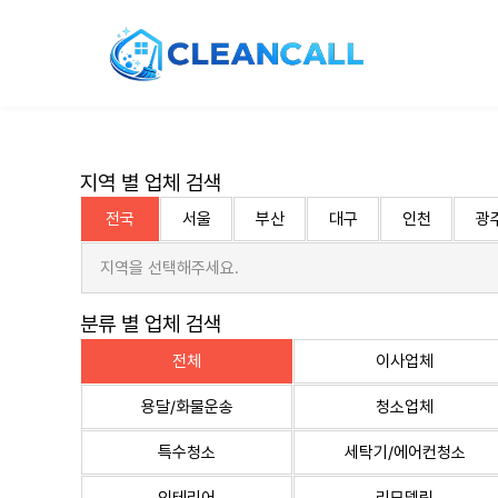
지역 별 업체 검색
전국
서울
부산
대구
인천
광
지역을 선택해주세요.
분류 별 업체 검색
전체
이사업체
용달/화물운송
청소업체
특수청소
세탁기/에어컨청소