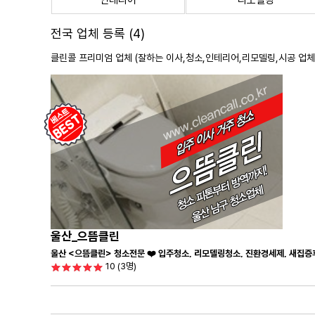
인테리어
리모델링
전국 업체 등록 (4)
클린콜 프리미엄 업체 (잘하는 이사,
청소
,인테리어,리모델링,시공 업체
울산_으뜸클린
울산 <으뜸클린> 청소전문 ❤️ 입주청소, 리모델링청소, 진환경세제, 새집증
10
(3명)