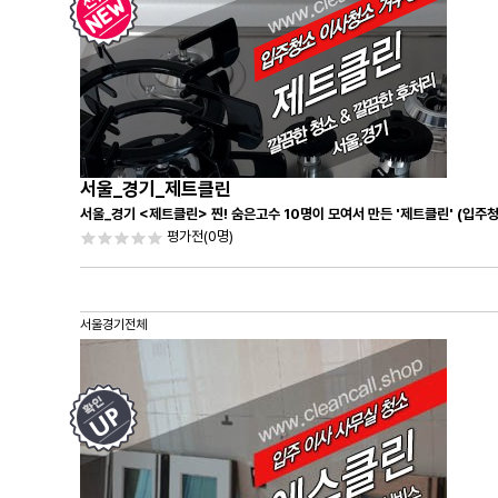
서울_경기_제트클린
서울_경기 <제트클린> 찐! 숨은고수 10명이 모여서 만든 '제트클린' (입주
평가전
(0명)
서울경기전체