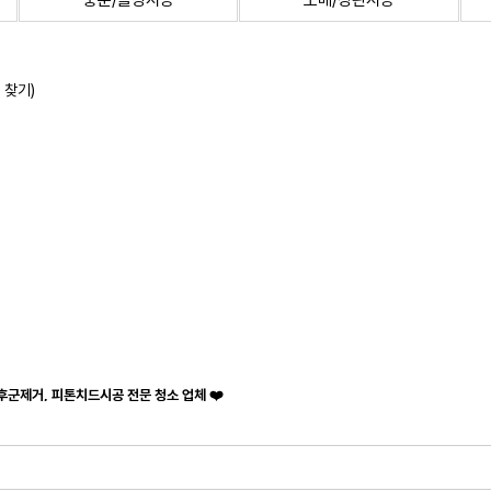
중문/몰딩시공
도배/장판시공
 찾기)
후군제거, 피톤치드시공 전문 청소 업체 ❤️