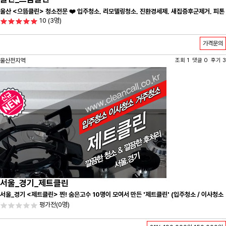
울산 <으뜸클린> 청소전문 ❤️ 입주청소, 리모델링청소, 진환경세제, 새집증후군제거, 피톤
10
(3명)
치드시공 전문 청소 업체 ❤️
가격문의
울산전지역
조회 1 댓글 0 후기 3
서울_경기_제트클린
서울_경기 <제트클린> 찐! 숨은고수 10명이 모여서 만든 '제트클린' (입주청소 / 이사청소
/ 줄눈시공) 항상 꼼꼼하게 친절하게 응대하겠습니다^-^
평가전
(0명)