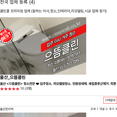
전국 업체 등록 (4)
클린콜 프리미엄 업체 (잘하는 이사,
청소
,인테리어,리모델링,시공 업체 찾기)
울산_으뜸클린
울산 <으뜸클린> 청소전문 ❤️ 입주청소, 리모델링청소, 진환경세제, 새집증후군제거, 피톤
10
(3명)
치드시공 전문 청소 업체 ❤️
가격문의
울산전지역
조회 1 댓글 0 후기 3