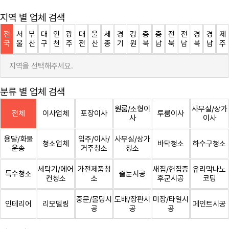
지역 별 업체 검색
전
서
부
대
인
광
대
울
세
경
강
충
충
전
전
경
경
제
국
울
산
구
천
주
전
산
종
기
원
북
남
북
남
북
남
주
지역을 선택해주세요.
분류 별 업체 검색
원룸/소형이
사무실/상가
전체
이사업체
포장이사
투룸이사
사
이사
용달/화물
입주/이사/
사무실/상가
청소업체
바닥청소
하수구청소
운송
거주청소
청소
세탁기/에어
가전제품청
새집/헌집증
유리막나노
특수청소
줄눈시공
컨청소
소
후군시공
코팅
중문/몰딩시
도배/장판시
미장/타일시
인테리어
리모델링
페인트시공
공
공
공