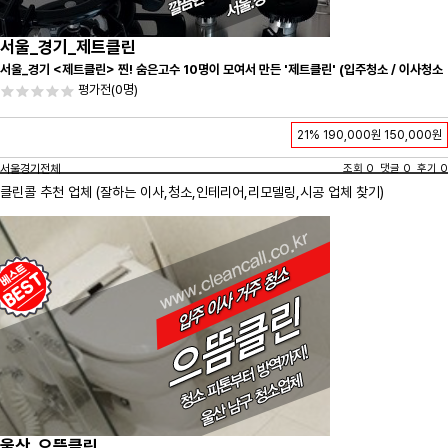
서울_경기_제트클린
서울_경기 <제트클린> 찐! 숨은고수 10명이 모여서 만든 '제트클린' (입주청소 / 이사청소
/ 줄눈시공) 항상 꼼꼼하게 친절하게 응대하겠습니다^-^
평가전
(0명)
21%
190,000원
150,000원
서울경기전체
조회 0 댓글 0 후기 0
클린콜 추천 업체 (잘하는 이사,
청소
,인테리어,리모델링,시공 업체 찾기)
울산_으뜸클린