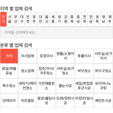
지역 별 업체 검색
전
서
부
대
인
광
대
울
세
경
강
충
충
전
전
경
경
제
국
울
산
구
천
주
전
산
종
기
원
북
남
북
남
북
남
주
지역을 선택해주세요.
분류 별 업체 검색
원룸/소형이
사무실/상가
전체
이사업체
포장이사
투룸이사
사
이사
용달/화물
입주/이사/
사무실/상가
청소업체
바닥청소
하수구청소
운송
거주청소
청소
세탁기/에어
가전제품청
새집/헌집증
유리막나노
특수청소
줄눈시공
컨청소
소
후군시공
코팅
중문/몰딩시
도배/장판시
미장/타일시
인테리어
리모델링
페인트시공
공
공
공