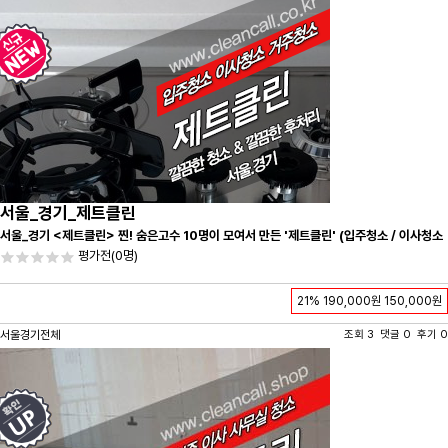
서울_경기_제트클린
서울_경기 <제트클린> 찐! 숨은고수 10명이 모여서 만든 '제트클린' (입주청소 / 이사청소
/ 줄눈시공) 항상 꼼꼼하게 친절하게 응대하겠습니다^-^
평가전
(0명)
21%
190,000원
150,000원
서울경기전체
조회 3 댓글 0 후기 0