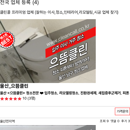
전국 업체 등록 (4)
클린콜 프리미엄 업체 (잘하는 이사,
청소
,인테리어,리모델링,시공 업체 찾기)
울산_으뜸클린
울산 <으뜸클린> 청소전문 ❤️ 입주청소, 리모델링청소, 진환경세제, 새집증후군제거, 피톤
10
(3명)
치드시공 전문 청소 업체 ❤️
가격문의
울산전지역
조회 9 댓글 0 후기 3