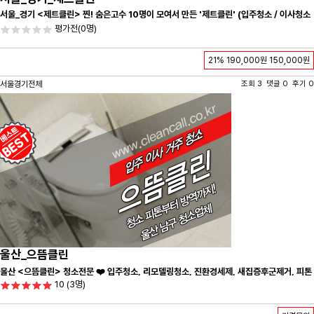
서울_경기 <제트클린> 찐! 숨은고수 10명이 모여서 만든 '제트클린' (입주청소 / 이사청소
/ 줄눈시공) 항상 꼼꼼하게 친절하게 응대하겠습니다^-^
평가전
(0명)
21%
190,000원
150,000원
서울경기전체
조회 3 댓글 0 후기 0
울산_으뜸클린
울산 <으뜸클린> 청소전문 ❤️ 입주청소, 리모델링청소, 진환경세제, 새집증후군제거, 피톤
10
(3명)
치드시공 전문 청소 업체 ❤️