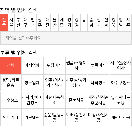
지역 별 업체 검색
전
서
부
대
인
광
대
울
세
경
강
충
충
전
전
경
경
제
국
울
산
구
천
주
전
산
종
기
원
북
남
북
남
북
남
주
지역을 선택해주세요.
분류 별 업체 검색
원룸/소형이
사무실/상가
전체
이사업체
포장이사
투룸이사
사
이사
용달/화물
입주/이사/
사무실/상가
청소업체
바닥청소
하수구청소
운송
거주청소
청소
세탁기/에어
가전제품청
새집/헌집증
유리막나노
특수청소
줄눈시공
컨청소
소
후군시공
코팅
중문/몰딩시
도배/장판시
미장/타일시
인테리어
리모델링
페인트시공
공
공
공