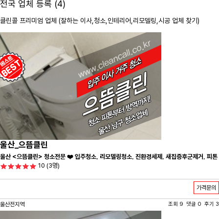
전국 업체 등록 (4)
클린콜 프리미엄 업체 (잘하는 이사,
청소
,인테리어,리모델링,시공 업체 찾기)
울산_으뜸클린
울산 <으뜸클린> 청소전문 ❤️ 입주청소, 리모델링청소, 진환경세제, 새집증후군제거, 피톤
10
(3명)
치드시공 전문 청소 업체 ❤️
가격문의
울산전지역
조회 9 댓글 0 후기 3