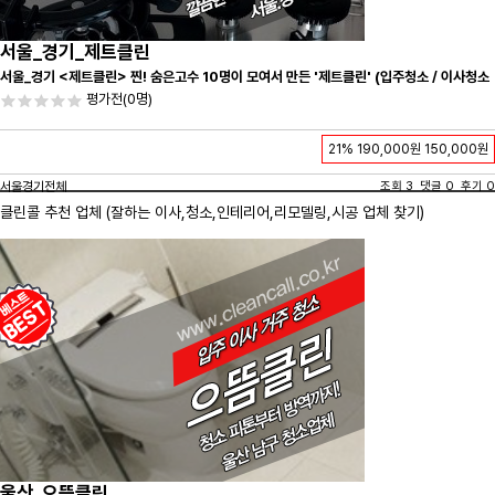
서울_경기_제트클린
서울_경기 <제트클린> 찐! 숨은고수 10명이 모여서 만든 '제트클린' (입주청소 / 이사청소
/ 줄눈시공) 항상 꼼꼼하게 친절하게 응대하겠습니다^-^
평가전
(0명)
21%
190,000원
150,000원
서울경기전체
조회 3 댓글 0 후기 0
클린콜 추천 업체 (잘하는 이사,
청소
,인테리어,리모델링,시공 업체 찾기)
울산_으뜸클린