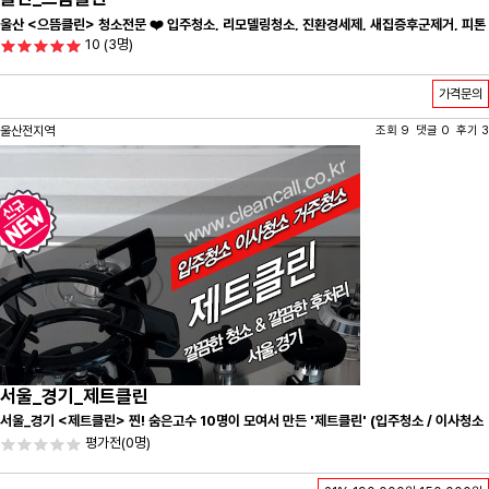
울산 <으뜸클린> 청소전문 ❤️ 입주청소, 리모델링청소, 진환경세제, 새집증후군제거, 피톤
10
(3명)
치드시공 전문 청소 업체 ❤️
가격문의
울산전지역
조회 9 댓글 0 후기 3
서울_경기_제트클린
서울_경기 <제트클린> 찐! 숨은고수 10명이 모여서 만든 '제트클린' (입주청소 / 이사청소
/ 줄눈시공) 항상 꼼꼼하게 친절하게 응대하겠습니다^-^
평가전
(0명)