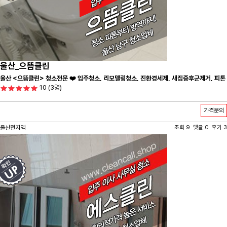
울산_으뜸클린
울산 <으뜸클린> 청소전문 ❤️ 입주청소, 리모델링청소, 진환경세제, 새집증후군제거, 피톤
10
(3명)
치드시공 전문 청소 업체 ❤️
가격문의
울산전지역
조회 9 댓글 0 후기 3