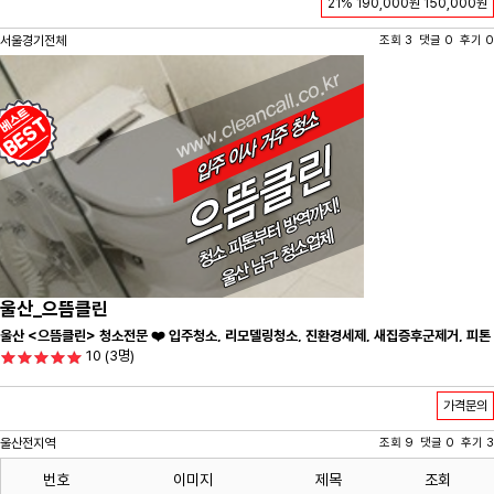
21%
190,000원
150,000원
서울경기전체
조회 3 댓글 0 후기 0
울산_으뜸클린
울산 <으뜸클린> 청소전문 ❤️ 입주청소, 리모델링청소, 진환경세제, 새집증후군제거, 피톤
10
(3명)
치드시공 전문 청소 업체 ❤️
가격문의
울산전지역
조회 9 댓글 0 후기 3
번호
이미지
제목
조회