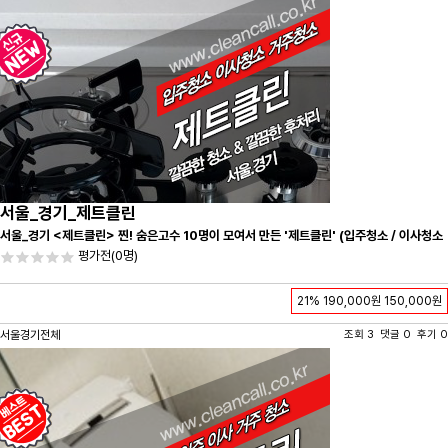
서울_경기_제트클린
서울_경기 <제트클린> 찐! 숨은고수 10명이 모여서 만든 '제트클린' (입주청소 / 이사청소
/ 줄눈시공) 항상 꼼꼼하게 친절하게 응대하겠습니다^-^
평가전
(0명)
21%
190,000원
150,000원
서울경기전체
조회 3 댓글 0 후기 0