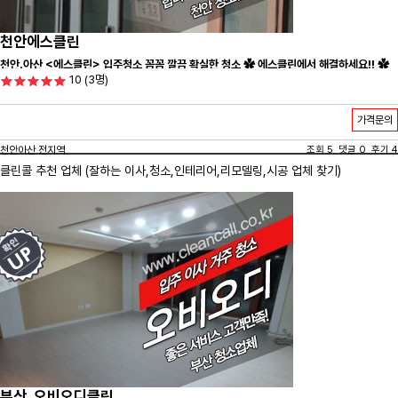
천안에스클린
천안.아산 <에스클린> 입주청소 꼼꼼 깔끔 확실한 청소 ✿ 에스클린에서 해결하세요!! ✿
10
(3명)
가격문의
천안아산 전지역
조회 5 댓글 0 후기 4
클린콜 추천 업체 (잘하는 이사,
청소
,인테리어,리모델링,시공 업체 찾기)
부산_오비오디클린