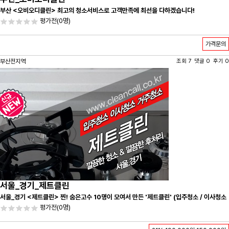
부산 <오비오디클린> 최고의 청소서비스로 고객만족에 최선을 다하겠습니다!
평가전
(0명)
가격문의
부산전지역
조회 7 댓글 0 후기 0
서울_경기_제트클린
서울_경기 <제트클린> 찐! 숨은고수 10명이 모여서 만든 '제트클린' (입주청소 / 이사청소
/ 줄눈시공) 항상 꼼꼼하게 친절하게 응대하겠습니다^-^
평가전
(0명)