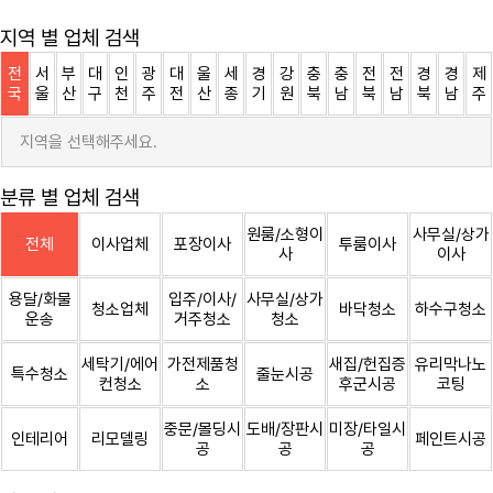
지역 별 업체 검색
전
서
부
대
인
광
대
울
세
경
강
충
충
전
전
경
경
제
국
울
산
구
천
주
전
산
종
기
원
북
남
북
남
북
남
주
지역을 선택해주세요.
분류 별 업체 검색
원룸/소형이
사무실/상가
전체
이사업체
포장이사
투룸이사
사
이사
용달/화물
입주/이사/
사무실/상가
청소업체
바닥청소
하수구청소
운송
거주청소
청소
세탁기/에어
가전제품청
새집/헌집증
유리막나노
특수청소
줄눈시공
컨청소
소
후군시공
코팅
중문/몰딩시
도배/장판시
미장/타일시
인테리어
리모델링
페인트시공
공
공
공