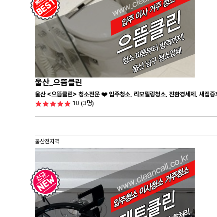
울산_으뜸클린
울산 <으뜸클린> 청소전문 ❤️ 입주청소, 리모델링청소, 진환경세제, 새집증
10
(3명)
울산전지역