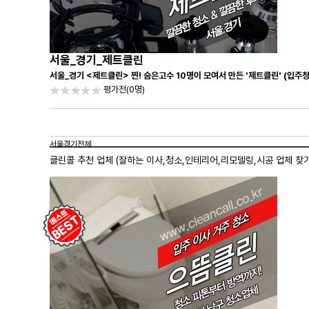
서울_경기_제트클린
서울_경기 <제트클린> 찐! 숨은고수 10명이 모여서 만든 '제트클린' (입주
평가전
(0명)
서울경기전체
클린콜 추천 업체 (잘하는 이사,
청소
,인테리어,리모델링,시공 업체 찾기