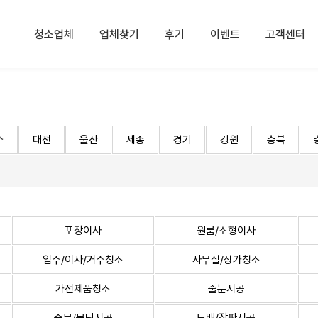
청소업체
업체찾기
후기
이벤트
고객센터
주
대전
울산
세종
경기
강원
충북
포장이사
원룸/소형이사
입주/이사/거주청소
사무실/상가청소
가전제품청소
줄눈시공