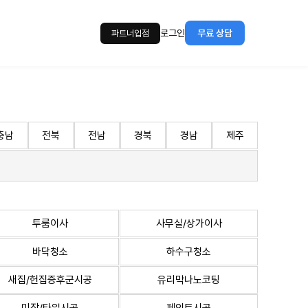
로그인
무료 상담
파트너입점
충남
전북
전남
경북
경남
제주
투룸이사
사무실/상가이사
바닥청소
하수구청소
새집/헌집증후군시공
유리막나노코팅