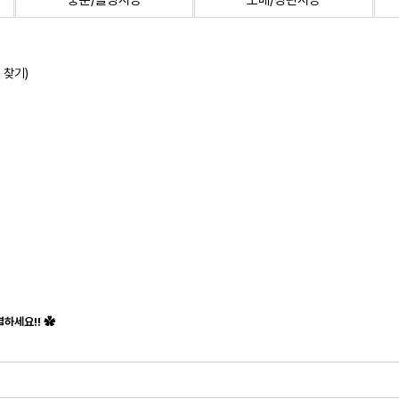
중문/몰딩시공
도배/장판시공
 찾기)
하세요!! ✿