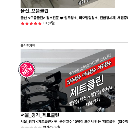
울산_으뜸클린
울산 <으뜸클린> 청소전문 ❤️ 입주청소, 리모델링청소, 진환경세제, 새집증
10
(3명)
울산전지역
서울_경기_제트클린
서울_경기 <제트클린> 찐! 숨은고수 10명이 모여서 만든 '제트클린' (입주
평가전
(0명)