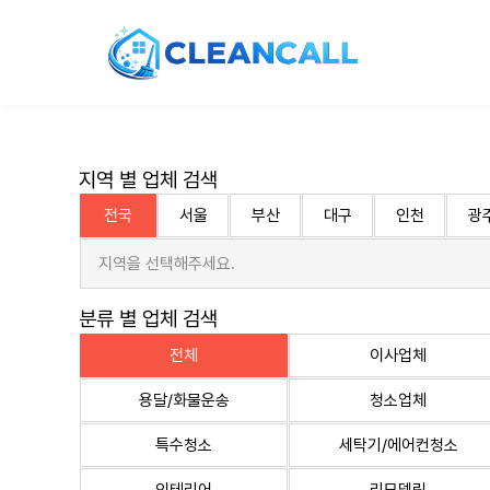
지역 별 업체 검색
전국
서울
부산
대구
인천
광
지역을 선택해주세요.
분류 별 업체 검색
전체
이사업체
용달/화물운송
청소업체
특수청소
세탁기/에어컨청소