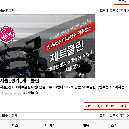
가격문의
울산전지역
조회 1 댓글 0 후기 3
서울_경기_제트클린
서울_경기 <제트클린> 찐! 숨은고수 10명이 모여서 만든 '제트클린' (입주청소 / 이사청소
/ 줄눈시공) 항상 꼼꼼하게 친절하게 응대하겠습니다^-^
평가전
(0명)
21%
190,000원
150,000원
서울경기전체
조회 1 댓글 0 후기 0
번호
이미지
제목
조회