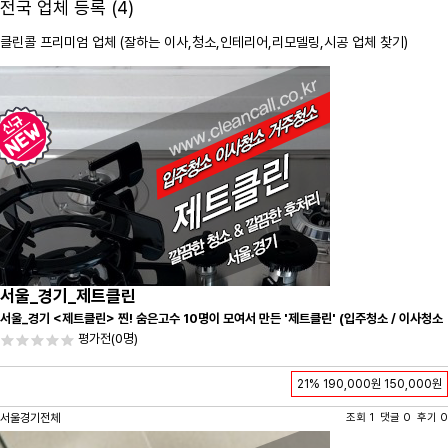
전국 업체 등록 (4)
클린콜 프리미엄 업체 (잘하는 이사,
청소
,인테리어,리모델링,시공 업체 찾기)
서울_경기_제트클린
서울_경기 <제트클린> 찐! 숨은고수 10명이 모여서 만든 '제트클린' (입주청소 / 이사청소
/ 줄눈시공) 항상 꼼꼼하게 친절하게 응대하겠습니다^-^
평가전
(0명)
21%
190,000원
150,000원
서울경기전체
조회 1 댓글 0 후기 0