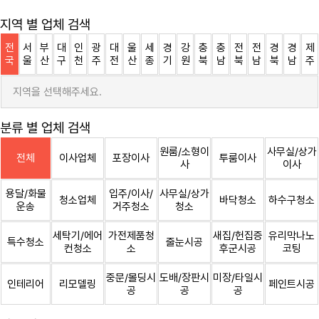
지역 별 업체 검색
전
서
부
대
인
광
대
울
세
경
강
충
충
전
전
경
경
제
국
울
산
구
천
주
전
산
종
기
원
북
남
북
남
북
남
주
지역을 선택해주세요.
분류 별 업체 검색
원룸/소형이
사무실/상가
전체
이사업체
포장이사
투룸이사
사
이사
용달/화물
입주/이사/
사무실/상가
청소업체
바닥청소
하수구청소
운송
거주청소
청소
세탁기/에어
가전제품청
새집/헌집증
유리막나노
특수청소
줄눈시공
컨청소
소
후군시공
코팅
중문/몰딩시
도배/장판시
미장/타일시
인테리어
리모델링
페인트시공
공
공
공