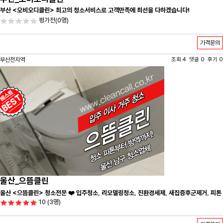
부산 <오비오디클린> 최고의 청소서비스로 고객만족에 최선을 다하겠습니다!
평가전
(0명)
가격문의
부산전지역
조회 4 댓글 0 후기 0
울산_으뜸클린
울산 <으뜸클린> 청소전문 ❤️ 입주청소, 리모델링청소, 진환경세제, 새집증후군제거, 피톤
10
(3명)
치드시공 전문 청소 업체 ❤️