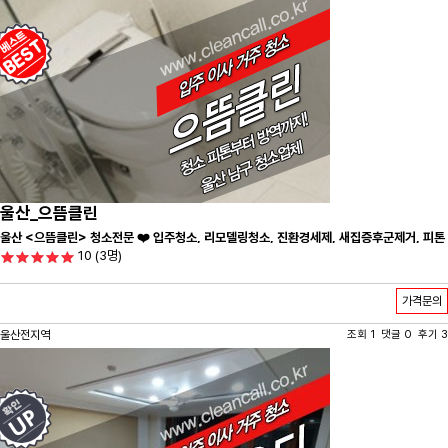
울산_으뜸클린
울산 <으뜸클린> 청소전문 ❤️ 입주청소, 리모델링청소, 진환경세제, 새집증후군제거, 피톤
10
(3명)
치드시공 전문 청소 업체 ❤️
가격문의
울산전지역
조회 1 댓글 0 후기 3