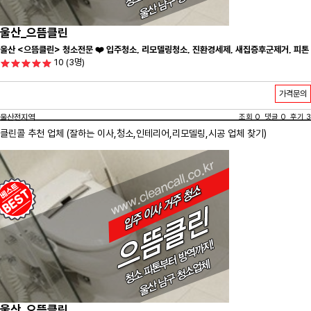
울산_으뜸클린
울산 <으뜸클린> 청소전문 ❤️ 입주청소, 리모델링청소, 진환경세제, 새집증후군제거, 피톤
10
(3명)
치드시공 전문 청소 업체 ❤️
가격문의
울산전지역
조회 0 댓글 0 후기 3
클린콜 추천 업체 (잘하는 이사,
청소
,인테리어,리모델링,시공 업체 찾기)
울산_으뜸클린