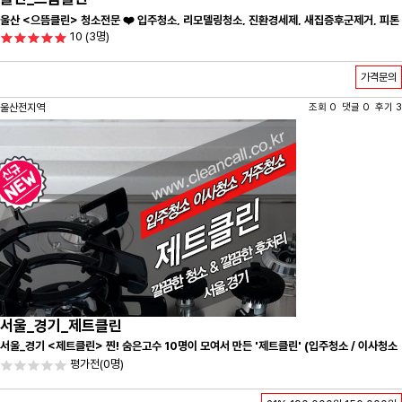
울산 <으뜸클린> 청소전문 ❤️ 입주청소, 리모델링청소, 진환경세제, 새집증후군제거, 피톤
10
(3명)
치드시공 전문 청소 업체 ❤️
가격문의
울산전지역
조회 0 댓글 0 후기 3
서울_경기_제트클린
서울_경기 <제트클린> 찐! 숨은고수 10명이 모여서 만든 '제트클린' (입주청소 / 이사청소
/ 줄눈시공) 항상 꼼꼼하게 친절하게 응대하겠습니다^-^
평가전
(0명)