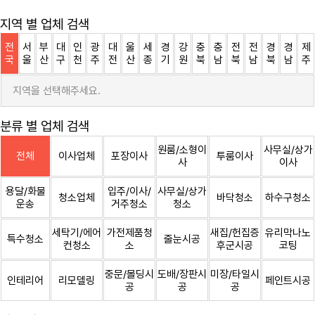
지역 별 업체 검색
전
서
부
대
인
광
대
울
세
경
강
충
충
전
전
경
경
제
국
울
산
구
천
주
전
산
종
기
원
북
남
북
남
북
남
주
지역을 선택해주세요.
분류 별 업체 검색
원룸/소형이
사무실/상가
전체
이사업체
포장이사
투룸이사
사
이사
용달/화물
입주/이사/
사무실/상가
청소업체
바닥청소
하수구청소
운송
거주청소
청소
세탁기/에어
가전제품청
새집/헌집증
유리막나노
특수청소
줄눈시공
컨청소
소
후군시공
코팅
중문/몰딩시
도배/장판시
미장/타일시
인테리어
리모델링
페인트시공
공
공
공