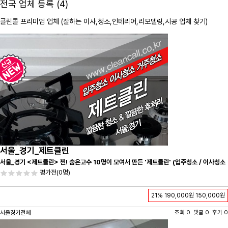
전국 업체 등록 (4)
클린콜 프리미엄 업체 (잘하는 이사,
청소
,인테리어,리모델링,시공 업체 찾기)
서울_경기_제트클린
서울_경기 <제트클린> 찐! 숨은고수 10명이 모여서 만든 '제트클린' (입주청소 / 이사청소
/ 줄눈시공) 항상 꼼꼼하게 친절하게 응대하겠습니다^-^
평가전
(0명)
21%
190,000원
150,000원
서울경기전체
조회 0 댓글 0 후기 0