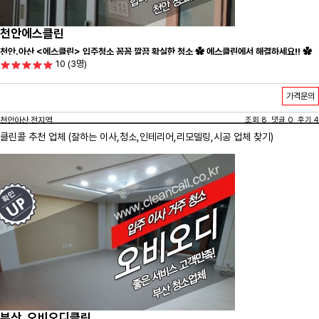
천안에스클린
천안.아산 <에스클린> 입주청소 꼼꼼 깔끔 확실한 청소 ✿ 에스클린에서 해결하세요!! ✿
10
(3명)
가격문의
천안아산 전지역
조회 8 댓글 0 후기 4
클린콜 추천 업체 (잘하는 이사,
청소
,인테리어,리모델링,시공 업체 찾기)
부산_오비오디클린