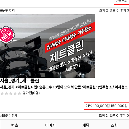
가격문의
울산전지역
조회 2 댓글 0 후기 3
서울_경기_제트클린
서울_경기 <제트클린> 찐! 숨은고수 10명이 모여서 만든 '제트클린' (입주청소 / 이사청소
/ 줄눈시공) 항상 꼼꼼하게 친절하게 응대하겠습니다^-^
평가전
(0명)
21%
190,000원
150,000원
서울경기전체
조회 2 댓글 0 후기 0
번호
이미지
제목
조회