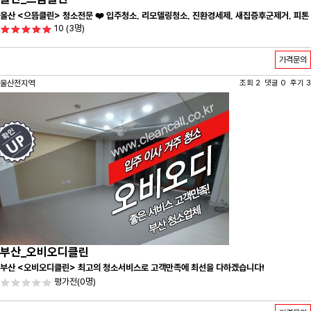
울산 <으뜸클린> 청소전문 ❤️ 입주청소, 리모델링청소, 진환경세제, 새집증후군제거, 피톤
10
(3명)
치드시공 전문 청소 업체 ❤️
가격문의
울산전지역
조회 2 댓글 0 후기 3
부산_오비오디클린
부산 <오비오디클린> 최고의 청소서비스로 고객만족에 최선을 다하겠습니다!
평가전
(0명)