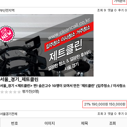
가격문의
부산전지역
조회 9 댓글 0 후기 0
서울_경기_제트클린
서울_경기 <제트클린> 찐! 숨은고수 10명이 모여서 만든 '제트클린' (입주청소 / 이사청소
/ 줄눈시공) 항상 꼼꼼하게 친절하게 응대하겠습니다^-^
평가전
(0명)
21%
190,000원
150,000원
서울경기전체
조회 3 댓글 0 후기 0
번호
이미지
제목
조회