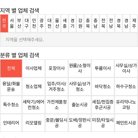
지역 별 업체 검색
전
서
부
대
인
광
대
울
세
경
강
충
충
전
전
경
경
제
국
울
산
구
천
주
전
산
종
기
원
북
남
북
남
북
남
주
지역을 선택해주세요.
분류 별 업체 검색
원룸/소형이
사무실/상가
전체
이사업체
포장이사
투룸이사
사
이사
용달/화물
입주/이사/
사무실/상가
청소업체
바닥청소
하수구청소
운송
거주청소
청소
세탁기/에어
가전제품청
새집/헌집증
유리막나노
특수청소
줄눈시공
컨청소
소
후군시공
코팅
중문/몰딩시
도배/장판시
미장/타일시
인테리어
리모델링
페인트시공
공
공
공