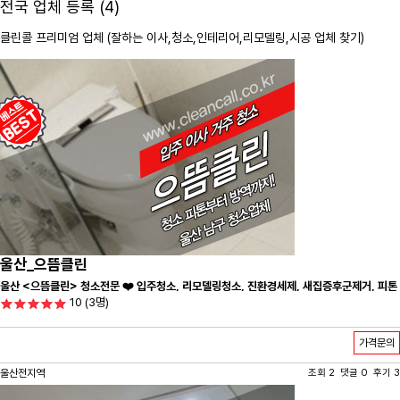
전국 업체 등록 (4)
클린콜 프리미엄 업체 (잘하는 이사,
청소
,인테리어,리모델링,시공 업체 찾기)
울산_으뜸클린
울산 <으뜸클린> 청소전문 ❤️ 입주청소, 리모델링청소, 진환경세제, 새집증후군제거, 피톤
10
(3명)
치드시공 전문 청소 업체 ❤️
가격문의
울산전지역
조회 2 댓글 0 후기 3