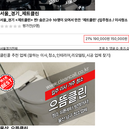
서울_경기_제트클린
서울_경기 <제트클린> 찐! 숨은고수 10명이 모여서 만든 '제트클린' (입주청소 / 이사청소
/ 줄눈시공) 항상 꼼꼼하게 친절하게 응대하겠습니다^-^
평가전
(0명)
21%
190,000원
150,000원
서울경기전체
조회 3 댓글 0 후기 0
클린콜 추천 업체 (잘하는 이사,
청소
,인테리어,리모델링,시공 업체 찾기)
울산_으뜸클린