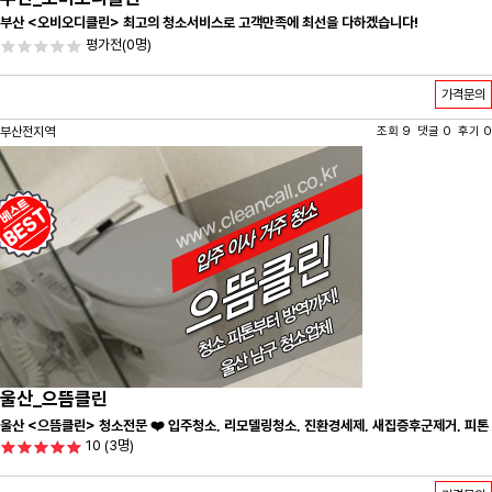
부산 <오비오디클린> 최고의 청소서비스로 고객만족에 최선을 다하겠습니다!
평가전
(0명)
가격문의
부산전지역
조회 9 댓글 0 후기 0
울산_으뜸클린
울산 <으뜸클린> 청소전문 ❤️ 입주청소, 리모델링청소, 진환경세제, 새집증후군제거, 피톤
10
(3명)
치드시공 전문 청소 업체 ❤️