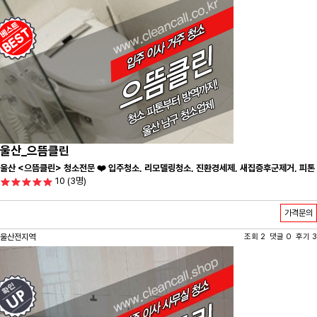
울산_으뜸클린
울산 <으뜸클린> 청소전문 ❤️ 입주청소, 리모델링청소, 진환경세제, 새집증후군제거, 피톤
10
(3명)
치드시공 전문 청소 업체 ❤️
가격문의
울산전지역
조회 2 댓글 0 후기 3