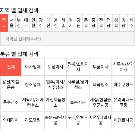
지역 별 업체 검색
전
서
부
대
인
광
대
울
세
경
강
충
충
전
전
경
경
제
국
울
산
구
천
주
전
산
종
기
원
북
남
북
남
북
남
주
지역을 선택해주세요.
분류 별 업체 검색
원룸/소형이
사무실/상가
전체
이사업체
포장이사
투룸이사
사
이사
용달/화물
입주/이사/
사무실/상가
청소업체
바닥청소
하수구청소
운송
거주청소
청소
세탁기/에어
가전제품청
새집/헌집증
유리막나노
특수청소
줄눈시공
컨청소
소
후군시공
코팅
중문/몰딩시
도배/장판시
미장/타일시
인테리어
리모델링
페인트시공
공
공
공