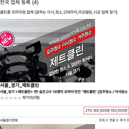
전국 업체 등록 (4)
클린콜 프리미엄 업체 (잘하는 이사,
청소
,인테리어,리모델링,시공 업체 찾기)
서울_경기_제트클린
서울_경기 <제트클린> 찐! 숨은고수 10명이 모여서 만든 '제트클린' (입주청소 / 이사청소
/ 줄눈시공) 항상 꼼꼼하게 친절하게 응대하겠습니다^-^
평가전
(0명)
21%
190,000원
150,000원
서울경기전체
조회 3 댓글 0 후기 0