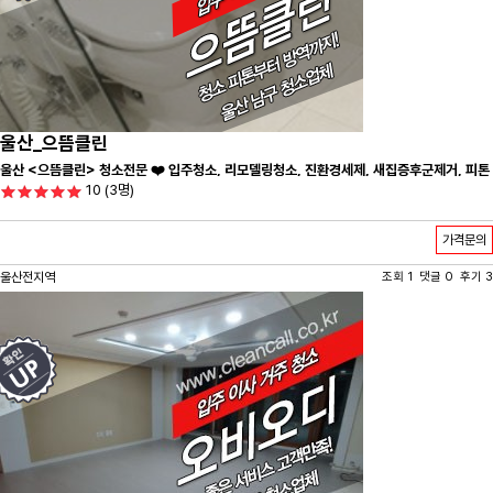
울산_으뜸클린
울산 <으뜸클린> 청소전문 ❤️ 입주청소, 리모델링청소, 진환경세제, 새집증후군제거, 피톤
10
(3명)
치드시공 전문 청소 업체 ❤️
가격문의
울산전지역
조회 1 댓글 0 후기 3