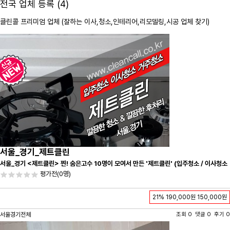
전국 업체 등록 (4)
클린콜 프리미엄 업체 (잘하는 이사,
청소
,인테리어,리모델링,시공 업체 찾기)
서울_경기_제트클린
서울_경기 <제트클린> 찐! 숨은고수 10명이 모여서 만든 '제트클린' (입주청소 / 이사청소
/ 줄눈시공) 항상 꼼꼼하게 친절하게 응대하겠습니다^-^
평가전
(0명)
21%
190,000원
150,000원
서울경기전체
조회 0 댓글 0 후기 0