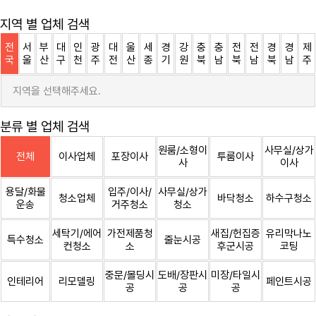
지역 별 업체 검색
전
서
부
대
인
광
대
울
세
경
강
충
충
전
전
경
경
제
국
울
산
구
천
주
전
산
종
기
원
북
남
북
남
북
남
주
지역을 선택해주세요.
분류 별 업체 검색
원룸/소형이
사무실/상가
전체
이사업체
포장이사
투룸이사
사
이사
용달/화물
입주/이사/
사무실/상가
청소업체
바닥청소
하수구청소
운송
거주청소
청소
세탁기/에어
가전제품청
새집/헌집증
유리막나노
특수청소
줄눈시공
컨청소
소
후군시공
코팅
중문/몰딩시
도배/장판시
미장/타일시
인테리어
리모델링
페인트시공
공
공
공