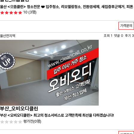
울산 <으뜸클린> 청소전문 ❤️ 입주청소, 리모델링청소, 진환경세제, 새집증후군제거, 피톤
10
(3명)
치드시공 전문 청소 업체 ❤️
가격문의
울산전지역
조회 1 댓글 0 후기 3
부산_오비오디클린
부산 <오비오디클린> 최고의 청소서비스로 고객만족에 최선을 다하겠습니다!
평가전
(0명)