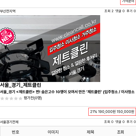
가격문의
부산전지역
조회 2 댓글 0 후기 0
서울_경기_제트클린
서울_경기 <제트클린> 찐! 숨은고수 10명이 모여서 만든 '제트클린' (입주청소 / 이사청소
/ 줄눈시공) 항상 꼼꼼하게 친절하게 응대하겠습니다^-^
평가전
(0명)
21%
190,000원
150,000원
서울경기전체
조회 0 댓글 0 후기 0
번호
이미지
제목
조회