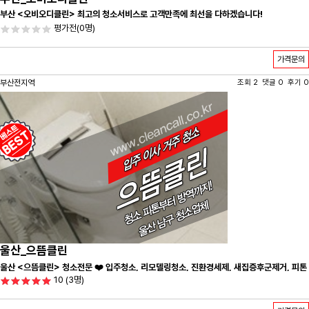
부산 <오비오디클린> 최고의 청소서비스로 고객만족에 최선을 다하겠습니다!
평가전
(0명)
가격문의
부산전지역
조회 2 댓글 0 후기 0
울산_으뜸클린
울산 <으뜸클린> 청소전문 ❤️ 입주청소, 리모델링청소, 진환경세제, 새집증후군제거, 피톤
10
(3명)
치드시공 전문 청소 업체 ❤️