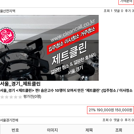
가격문의
울산전지역
조회 1 댓글 0 후기 3
서울_경기_제트클린
서울_경기 <제트클린> 찐! 숨은고수 10명이 모여서 만든 '제트클린' (입주청소 / 이사청소
/ 줄눈시공) 항상 꼼꼼하게 친절하게 응대하겠습니다^-^
평가전
(0명)
21%
190,000원
150,000원
서울경기전체
조회 0 댓글 0 후기 0
번호
이미지
제목
조회