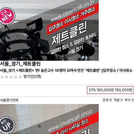
서울_경기_제트클린
서울_경기 <제트클린> 찐! 숨은고수 10명이 모여서 만든 '제트클린' (입주청소 / 이사청소
/ 줄눈시공) 항상 꼼꼼하게 친절하게 응대하겠습니다^-^
평가전
(0명)
21%
190,000원
150,000원
서울경기전체
조회 0 댓글 0 후기 0