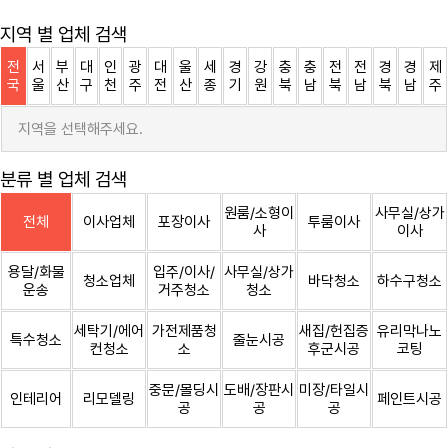
지역 별 업체 검색
전
서
부
대
인
광
대
울
세
경
강
충
충
전
전
경
경
제
국
울
산
구
천
주
전
산
종
기
원
북
남
북
남
북
남
주
지역을 선택해주세요.
분류 별 업체 검색
원룸/소형이
사무실/상가
전체
이사업체
포장이사
투룸이사
사
이사
용달/화물
입주/이사/
사무실/상가
청소업체
바닥청소
하수구청소
운송
거주청소
청소
세탁기/에어
가전제품청
새집/헌집증
유리막나노
특수청소
줄눈시공
컨청소
소
후군시공
코팅
중문/몰딩시
도배/장판시
미장/타일시
인테리어
리모델링
페인트시공
공
공
공