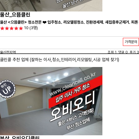
울산_으뜸클린
울산 <으뜸클린> 청소전문 ❤️ 입주청소, 리모델링청소, 진환경세제, 새집증후군제거, 피톤
10
(3명)
치드시공 전문 청소 업체 ❤️
가격문의
울산전지역
조회 1 댓글 0 후기 3
클린콜 추천 업체 (잘하는 이사,
청소
,인테리어,리모델링,시공 업체 찾기)
부산_오비오디클린