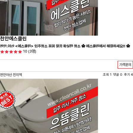
천안에스클린
천안.아산 <에스클린> 입주청소 꼼꼼 깔끔 확실한 청소 ✿ 에스클린에서 해결하세요!! ✿
10
(3명)
가격문의
천안아산 전지역
조회 1 댓글 0 후기 4