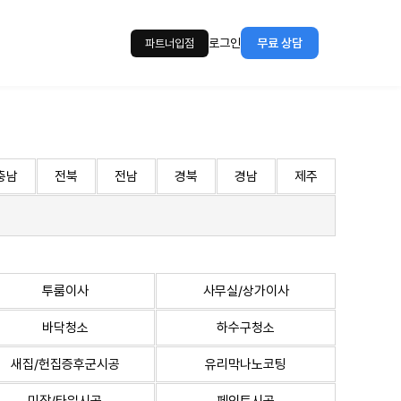
로그인
무료 상담
파트너입점
충남
전북
전남
경북
경남
제주
투룸이사
사무실/상가이사
바닥청소
하수구청소
새집/헌집증후군시공
유리막나노코팅