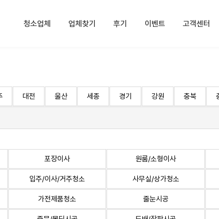
청소업체
업체찾기
후기
이벤트
고객센터
주
대전
울산
세종
경기
강원
충북
포장이사
원룸/소형이사
입주/이사/거주청소
사무실/상가청소
가전제품청소
줄눈시공