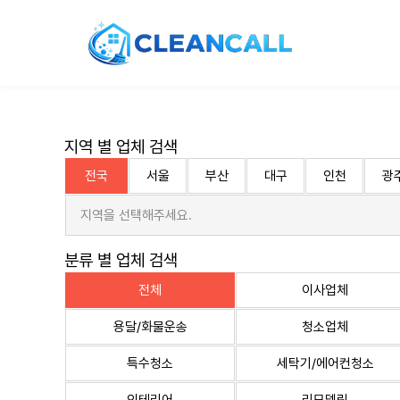
지역 별 업체 검색
전국
서울
부산
대구
인천
광
지역을 선택해주세요.
분류 별 업체 검색
전체
이사업체
용달/화물운송
청소업체
특수청소
세탁기/에어컨청소