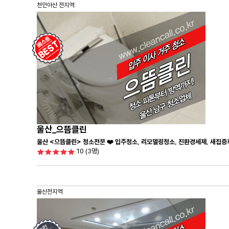
천안아산 전지역
울산_으뜸클린
울산 <으뜸클린> 청소전문 ❤️ 입주청소, 리모델링청소, 진환경세제, 새집증
10
(3명)
울산전지역