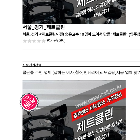
서울_경기_제트클린
서울_경기 <제트클린> 찐! 숨은고수 10명이 모여서 만든 '제트클린' (입주
평가전
(0명)
서울경기전체
클린콜 추천 업체 (잘하는 이사,
청소
,인테리어,리모델링,시공 업체 찾기