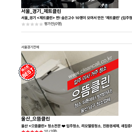
서울_경기_제트클린
서울_경기 <제트클린> 찐! 숨은고수 10명이 모여서 만든 '제트클린' (입주
평가전
(0명)
서울경기전체
울산_으뜸클린
울산 <으뜸클린> 청소전문 ❤️ 입주청소, 리모델링청소, 진환경세제, 새집증
10
(3명)