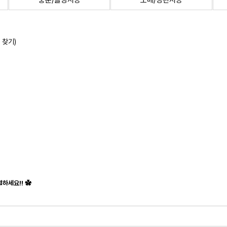
중문/몰딩시공
도배/장판시공
 찾기)
하세요!! ✿