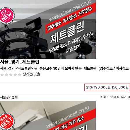
서울_경기_제트클린
서울_경기 <제트클린> 찐! 숨은고수 10명이 모여서 만든 '제트클린' (입주청소 / 이사청소
/ 줄눈시공) 항상 꼼꼼하게 친절하게 응대하겠습니다^-^
평가전
(0명)
21%
190,000원
150,000원
서울경기전체
조회 1 댓글 0 후기 0