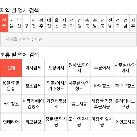
지역 별 업체 검색
전
서
부
대
인
광
대
울
세
경
강
충
충
전
전
경
경
제
국
울
산
구
천
주
전
산
종
기
원
북
남
북
남
북
남
주
지역을 선택해주세요.
분류 별 업체 검색
원룸/소형이
사무실/상가
전체
이사업체
포장이사
투룸이사
사
이사
용달/화물
입주/이사/
사무실/상가
청소업체
바닥청소
하수구청소
운송
거주청소
청소
세탁기/에어
가전제품청
새집/헌집증
유리막나노
특수청소
줄눈시공
컨청소
소
후군시공
코팅
중문/몰딩시
도배/장판시
미장/타일시
인테리어
리모델링
페인트시공
공
공
공