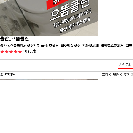
울산_으뜸클린
울산 <으뜸클린> 청소전문 ❤️ 입주청소, 리모델링청소, 진환경세제, 새집증후군제거, 피톤
10
(3명)
치드시공 전문 청소 업체 ❤️
가격문의
울산전지역
조회 0 댓글 0 후기 3