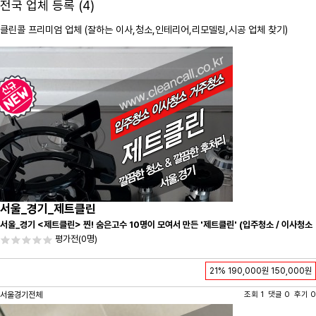
전국 업체 등록 (4)
클린콜 프리미엄 업체 (잘하는 이사,
청소
,인테리어,리모델링,시공 업체 찾기)
서울_경기_제트클린
서울_경기 <제트클린> 찐! 숨은고수 10명이 모여서 만든 '제트클린' (입주청소 / 이사청소
/ 줄눈시공) 항상 꼼꼼하게 친절하게 응대하겠습니다^-^
평가전
(0명)
21%
190,000원
150,000원
서울경기전체
조회 1 댓글 0 후기 0