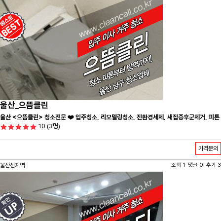
울산_으뜸클린
울산 <으뜸클린> 청소전문 ❤️ 입주청소, 리모델링청소, 진환경세제, 새집증후군제거, 피톤
10
(3명)
치드시공 전문 청소 업체 ❤️
가격문의
울산전지역
조회 1 댓글 0 후기 3