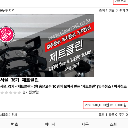
가격문의
울산전지역
조회 1 댓글 0 후기 3
서울_경기_제트클린
서울_경기 <제트클린> 찐! 숨은고수 10명이 모여서 만든 '제트클린' (입주청소 / 이사청소
/ 줄눈시공) 항상 꼼꼼하게 친절하게 응대하겠습니다^-^
평가전
(0명)
21%
190,000원
150,000원
서울경기전체
조회 1 댓글 0 후기 0
번호
이미지
제목
조회