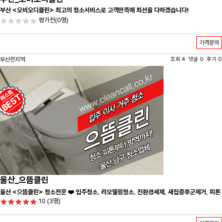
부산 <오비오디클린> 최고의 청소서비스로 고객만족에 최선을 다하겠습니다!
평가전
(0명)
가격문의
부산전지역
조회 4 댓글 0 후기 0
울산_으뜸클린
울산 <으뜸클린> 청소전문 ❤️ 입주청소, 리모델링청소, 진환경세제, 새집증후군제거, 피톤
10
(3명)
치드시공 전문 청소 업체 ❤️