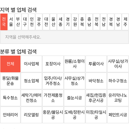
지역 별 업체 검색
전
서
부
대
인
광
대
울
세
경
강
충
충
전
전
경
경
제
국
울
산
구
천
주
전
산
종
기
원
북
남
북
남
북
남
주
지역을 선택해주세요.
분류 별 업체 검색
원룸/소형이
사무실/상가
전체
이사업체
포장이사
투룸이사
사
이사
용달/화물
입주/이사/
사무실/상가
청소업체
바닥청소
하수구청소
운송
거주청소
청소
세탁기/에어
가전제품청
새집/헌집증
유리막나노
특수청소
줄눈시공
컨청소
소
후군시공
코팅
중문/몰딩시
도배/장판시
미장/타일시
인테리어
리모델링
페인트시공
공
공
공