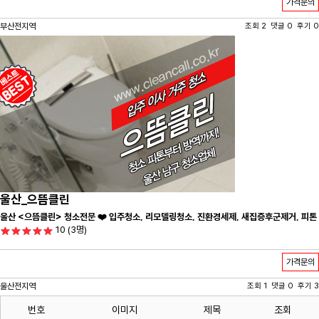
가격문의
부산전지역
조회 2 댓글 0 후기 0
울산_으뜸클린
울산 <으뜸클린> 청소전문 ❤️ 입주청소, 리모델링청소, 진환경세제, 새집증후군제거, 피톤
10
(3명)
치드시공 전문 청소 업체 ❤️
가격문의
울산전지역
조회 1 댓글 0 후기 3
번호
이미지
제목
조회