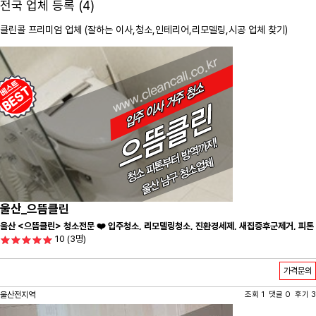
전국 업체 등록 (4)
클린콜 프리미엄 업체 (잘하는 이사,
청소
,인테리어,리모델링,시공 업체 찾기)
울산_으뜸클린
울산 <으뜸클린> 청소전문 ❤️ 입주청소, 리모델링청소, 진환경세제, 새집증후군제거, 피톤
10
(3명)
치드시공 전문 청소 업체 ❤️
가격문의
울산전지역
조회 1 댓글 0 후기 3