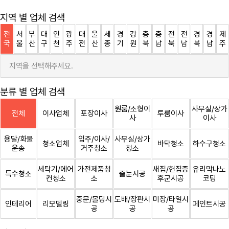
지역 별 업체 검색
전
서
부
대
인
광
대
울
세
경
강
충
충
전
전
경
경
제
국
울
산
구
천
주
전
산
종
기
원
북
남
북
남
북
남
주
지역을 선택해주세요.
분류 별 업체 검색
원룸/소형이
사무실/상가
전체
이사업체
포장이사
투룸이사
사
이사
용달/화물
입주/이사/
사무실/상가
청소업체
바닥청소
하수구청소
운송
거주청소
청소
세탁기/에어
가전제품청
새집/헌집증
유리막나노
특수청소
줄눈시공
컨청소
소
후군시공
코팅
중문/몰딩시
도배/장판시
미장/타일시
인테리어
리모델링
페인트시공
공
공
공