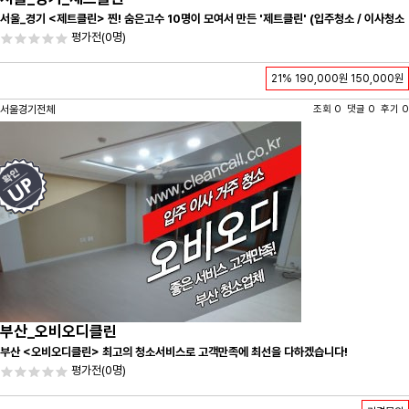
서울_경기 <제트클린> 찐! 숨은고수 10명이 모여서 만든 '제트클린' (입주청소 / 이사청소
/ 줄눈시공) 항상 꼼꼼하게 친절하게 응대하겠습니다^-^
평가전
(0명)
21%
190,000원
150,000원
서울경기전체
조회 0 댓글 0 후기 0
부산_오비오디클린
부산 <오비오디클린> 최고의 청소서비스로 고객만족에 최선을 다하겠습니다!
평가전
(0명)