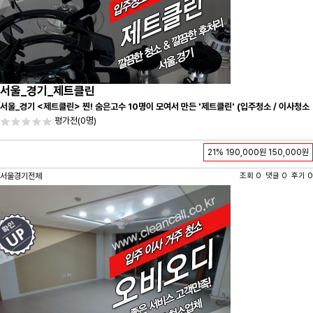
서울_경기_제트클린
서울_경기 <제트클린> 찐! 숨은고수 10명이 모여서 만든 '제트클린' (입주청소 / 이사청소
/ 줄눈시공) 항상 꼼꼼하게 친절하게 응대하겠습니다^-^
평가전
(0명)
21%
190,000원
150,000원
서울경기전체
조회 0 댓글 0 후기 0