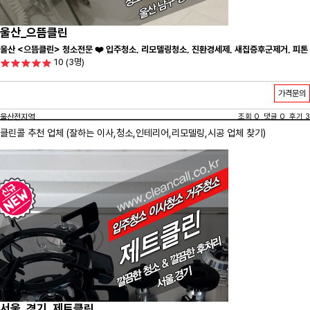
울산_으뜸클린
울산 <으뜸클린> 청소전문 ❤️ 입주청소, 리모델링청소, 진환경세제, 새집증후군제거, 피톤
10
(3명)
치드시공 전문 청소 업체 ❤️
가격문의
울산전지역
조회 0 댓글 0 후기 3
클린콜 추천 업체 (잘하는 이사,
청소
,인테리어,리모델링,시공 업체 찾기)
서울_경기_제트클린