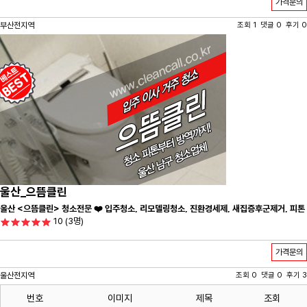
가격문의
부산전지역
조회 1 댓글 0 후기 0
울산_으뜸클린
울산 <으뜸클린> 청소전문 ❤️ 입주청소, 리모델링청소, 진환경세제, 새집증후군제거, 피톤
10
(3명)
치드시공 전문 청소 업체 ❤️
가격문의
울산전지역
조회 0 댓글 0 후기 3
번호
이미지
제목
조회