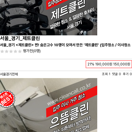
서울_경기_제트클린
서울_경기 <제트클린> 찐! 숨은고수 10명이 모여서 만든 '제트클린' (입주청소 / 이사청소
/ 줄눈시공) 항상 꼼꼼하게 친절하게 응대하겠습니다^-^
평가전
(0명)
21%
190,000원
150,000원
서울경기전체
조회 1 댓글 0 후기 0