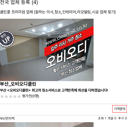
전국 업체 등록 (4)
클린콜 프리미엄 업체 (잘하는 이사,
청소
,인테리어,리모델링,시공 업체 찾기)
부산_오비오디클린
부산 <오비오디클린> 최고의 청소서비스로 고객만족에 최선을 다하겠습니다!
평가전
(0명)
가격문의
부산전지역
조회 1 댓글 0 후기 0