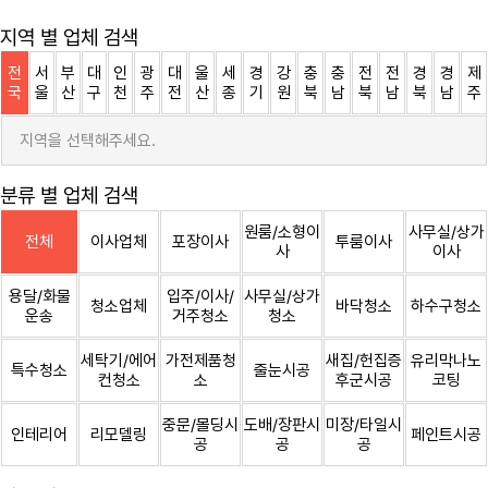
지역 별 업체 검색
전
서
부
대
인
광
대
울
세
경
강
충
충
전
전
경
경
제
국
울
산
구
천
주
전
산
종
기
원
북
남
북
남
북
남
주
지역을 선택해주세요.
분류 별 업체 검색
원룸/소형이
사무실/상가
전체
이사업체
포장이사
투룸이사
사
이사
용달/화물
입주/이사/
사무실/상가
청소업체
바닥청소
하수구청소
운송
거주청소
청소
세탁기/에어
가전제품청
새집/헌집증
유리막나노
특수청소
줄눈시공
컨청소
소
후군시공
코팅
중문/몰딩시
도배/장판시
미장/타일시
인테리어
리모델링
페인트시공
공
공
공