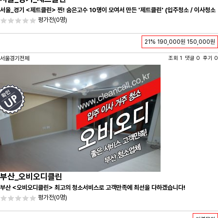
서울_경기 <제트클린> 찐! 숨은고수 10명이 모여서 만든 '제트클린' (입주청소 / 이사청소
/ 줄눈시공) 항상 꼼꼼하게 친절하게 응대하겠습니다^-^
평가전
(0명)
21%
190,000원
150,000원
서울경기전체
조회 1 댓글 0 후기 0
부산_오비오디클린
부산 <오비오디클린> 최고의 청소서비스로 고객만족에 최선을 다하겠습니다!
평가전
(0명)