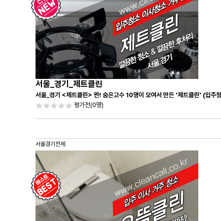
서울_경기_제트클린
서울_경기 <제트클린> 찐! 숨은고수 10명이 모여서 만든 '제트클린' (입주
평가전
(0명)
서울경기전체