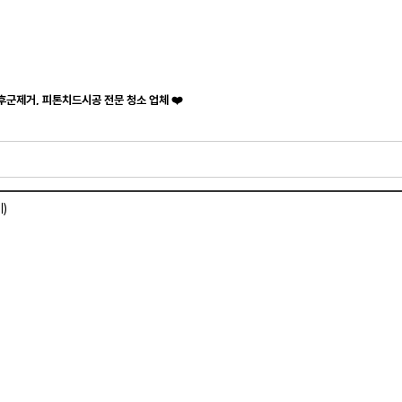
후군제거, 피톤치드시공 전문 청소 업체 ❤️
)