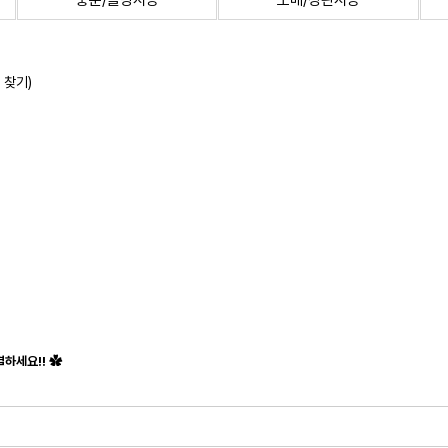
중문/몰딩시공
도배/장판시공
 찾기)
하세요!! ✿