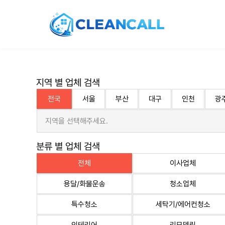
지역 별 업체 검색
전국
서울
부산
대구
인천
광
지역을 선택해주세요.
분류 별 업체 검색
전체
이사업체
용달/화물운송
청소업체
특수청소
세탁기/에어컨청소