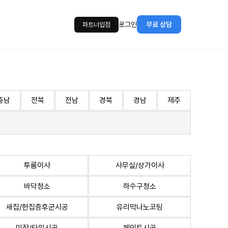
로그인
무료 상담
파트너입점
충남
전북
전남
경북
경남
제주
투룸이사
사무실/상가이사
바닥청소
하수구청소
새집/헌집증후군시공
유리막나노코팅