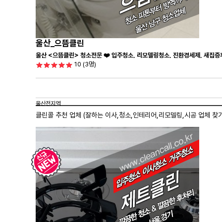
울산_으뜸클린
울산 <으뜸클린> 청소전문 ❤️ 입주청소, 리모델링청소, 진환경세제, 새집증
10
(3명)
울산전지역
클린콜 추천 업체 (잘하는 이사,
청소
,인테리어,리모델링,시공 업체 찾기