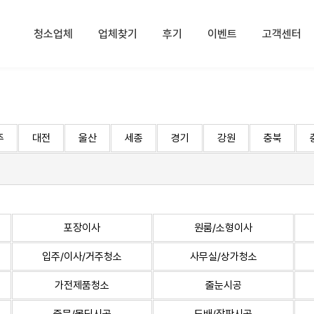
청소업체
업체찾기
후기
이벤트
고객센터
주
대전
울산
세종
경기
강원
충북
포장이사
원룸/소형이사
입주/이사/거주청소
사무실/상가청소
가전제품청소
줄눈시공