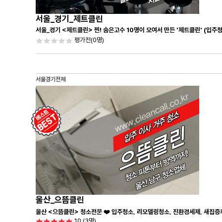
서울_경기_제트클린
서울_경기 <제트클린> 찐! 숨은고수 10명이 모여서 만든 '제트클린' (입주
평가전
(0명)
서울경기전체
울산_으뜸클린
울산 <으뜸클린> 청소전문 ❤️ 입주청소, 리모델링청소, 진환경세제, 새집증
10
(3명)