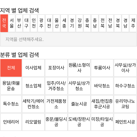
지역 별 업체 검색
전
서
부
대
인
광
대
울
세
경
강
충
충
전
전
경
경
제
국
울
산
구
천
주
전
산
종
기
원
북
남
북
남
북
남
주
지역을 선택해주세요.
분류 별 업체 검색
원룸/소형이
사무실/상가
전체
이사업체
포장이사
투룸이사
사
이사
용달/화물
입주/이사/
사무실/상가
청소업체
바닥청소
하수구청소
운송
거주청소
청소
세탁기/에어
가전제품청
새집/헌집증
유리막나노
특수청소
줄눈시공
컨청소
소
후군시공
코팅
중문/몰딩시
도배/장판시
미장/타일시
인테리어
리모델링
페인트시공
공
공
공