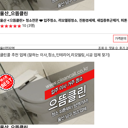
울산_으뜸클린
울산 <으뜸클린> 청소전문 ❤️ 입주청소, 리모델링청소, 진환경세제, 새집증후군제거, 피톤
10
(3명)
치드시공 전문 청소 업체 ❤️
가격문의
울산전지역
조회 0 댓글 0 후기 3
클린콜 추천 업체 (잘하는 이사,
청소
,인테리어,리모델링,시공 업체 찾기)
울산_으뜸클린