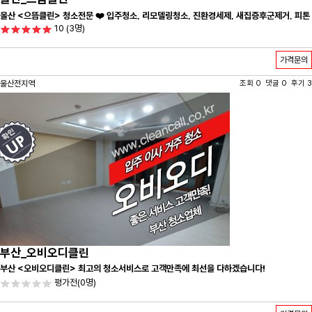
울산 <으뜸클린> 청소전문 ❤️ 입주청소, 리모델링청소, 진환경세제, 새집증후군제거, 피톤
10
(3명)
치드시공 전문 청소 업체 ❤️
가격문의
울산전지역
조회 0 댓글 0 후기 3
부산_오비오디클린
부산 <오비오디클린> 최고의 청소서비스로 고객만족에 최선을 다하겠습니다!
평가전
(0명)