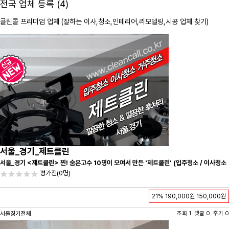
전국 업체 등록 (4)
클린콜 프리미엄 업체 (잘하는 이사,
청소
,인테리어,리모델링,시공 업체 찾기)
서울_경기_제트클린
서울_경기 <제트클린> 찐! 숨은고수 10명이 모여서 만든 '제트클린' (입주청소 / 이사청소
/ 줄눈시공) 항상 꼼꼼하게 친절하게 응대하겠습니다^-^
평가전
(0명)
21%
190,000원
150,000원
서울경기전체
조회 1 댓글 0 후기 0