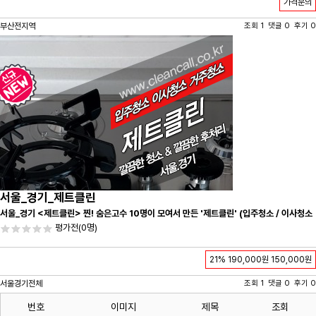
가격문의
부산전지역
조회 1 댓글 0 후기 0
서울_경기_제트클린
서울_경기 <제트클린> 찐! 숨은고수 10명이 모여서 만든 '제트클린' (입주청소 / 이사청소
/ 줄눈시공) 항상 꼼꼼하게 친절하게 응대하겠습니다^-^
평가전
(0명)
21%
190,000원
150,000원
서울경기전체
조회 1 댓글 0 후기 0
번호
이미지
제목
조회