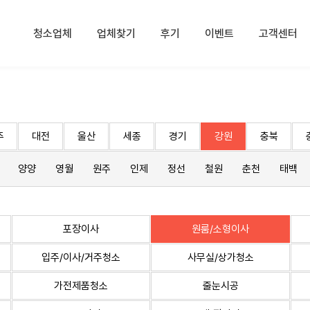
청소업체
업체찾기
후기
이벤트
고객센터
주
대전
울산
세종
경기
강원
충북
양양
영월
원주
인제
정선
철원
춘천
태백
포장이사
원룸/소형이사
입주/이사/거주청소
사무실/상가청소
가전제품청소
줄눈시공