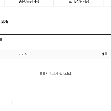
중문/몰딩시공
도배/장판시공
 찾기)
)
이미지
제목
등록된 업체가 없습니다.