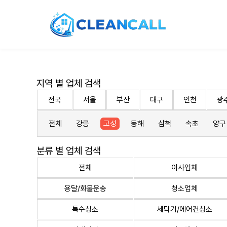
지역 별 업체 검색
전국
서울
부산
대구
인천
광
전체
강릉
고성
동해
삼척
속초
양구
분류 별 업체 검색
전체
이사업체
용달/화물운송
청소업체
특수청소
세탁기/에어컨청소