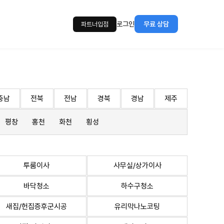
로그인
무료 상담
파트너입점
충남
전북
전남
경북
경남
제주
평창
홍천
화천
횡성
투룸이사
사무실/상가이사
바닥청소
하수구청소
새집/헌집증후군시공
유리막나노코팅