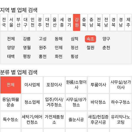
지역 별 업체 검색
전
서
부
대
인
광
대
울
세
경
강
충
충
전
전
경
경
제
국
울
산
구
천
주
전
산
종
기
원
북
남
북
남
북
남
주
전체
강릉
고성
동해
삼척
속초
양구
양양
영월
원주
인제
정선
철원
춘천
태백
평창
홍천
화천
횡성
분류 별 업체 검색
원룸/소형이
사무실/상가
전체
이사업체
포장이사
투룸이사
사
이사
용달/화물
입주/이사/
사무실/상가
청소업체
바닥청소
하수구청소
운송
거주청소
청소
세탁기/에어
가전제품청
새집/헌집증
유리막나노
특수청소
줄눈시공
컨청소
소
후군시공
코팅