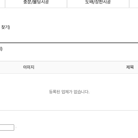
중문/몰딩시공
도배/장판시공
 찾기)
)
이미지
제목
등록된 업체가 없습니다.