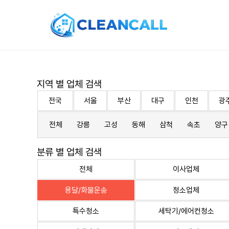
지역 별 업체 검색
전국
서울
부산
대구
인천
광
전체
강릉
고성
동해
삼척
속초
양구
분류 별 업체 검색
전체
이사업체
용달/화물운송
청소업체
특수청소
세탁기/에어컨청소