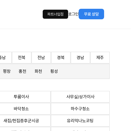
로그인
무료 상담
파트너입점
충남
전북
전남
경북
경남
제주
평창
홍천
화천
횡성
투룸이사
사무실/상가이사
바닥청소
하수구청소
새집/헌집증후군시공
유리막나노코팅