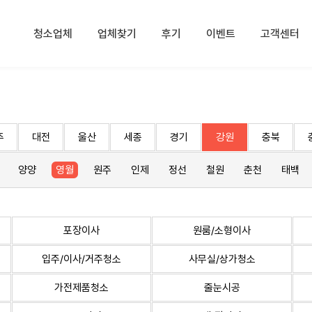
청소업체
업체찾기
후기
이벤트
고객센터
주
대전
울산
세종
경기
강원
충북
양양
영월
원주
인제
정선
철원
춘천
태백
포장이사
원룸/소형이사
입주/이사/거주청소
사무실/상가청소
가전제품청소
줄눈시공