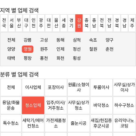
지역 별 업체 검색
전
서
부
대
인
광
대
울
세
경
강
충
충
전
전
경
경
제
국
울
산
구
천
주
전
산
종
기
원
북
남
북
남
북
남
주
전체
강릉
고성
동해
삼척
속초
양구
양양
영월
원주
인제
정선
철원
춘천
태백
평창
홍천
화천
횡성
분류 별 업체 검색
원룸/소형이
사무실/상가
전체
이사업체
포장이사
투룸이사
사
이사
용달/화물
입주/이사/
사무실/상가
청소업체
바닥청소
하수구청소
운송
거주청소
청소
세탁기/에어
가전제품청
새집/헌집증
유리막나노
특수청소
줄눈시공
컨청소
소
후군시공
코팅