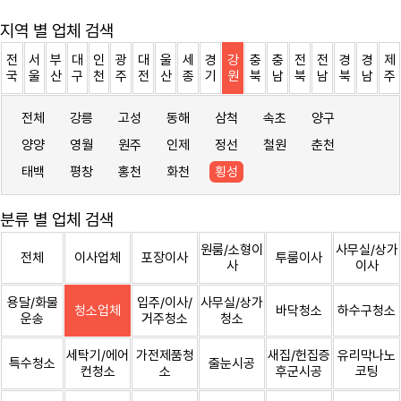
지역 별 업체 검색
전
서
부
대
인
광
대
울
세
경
강
충
충
전
전
경
경
제
국
울
산
구
천
주
전
산
종
기
원
북
남
북
남
북
남
주
전체
강릉
고성
동해
삼척
속초
양구
양양
영월
원주
인제
정선
철원
춘천
태백
평창
홍천
화천
횡성
분류 별 업체 검색
원룸/소형이
사무실/상가
전체
이사업체
포장이사
투룸이사
사
이사
용달/화물
입주/이사/
사무실/상가
청소업체
바닥청소
하수구청소
운송
거주청소
청소
세탁기/에어
가전제품청
새집/헌집증
유리막나노
특수청소
줄눈시공
컨청소
소
후군시공
코팅