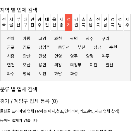
지역 별 업체 검색
전
서
부
대
인
광
대
울
세
경
강
충
충
전
전
경
경
제
국
울
산
구
천
주
전
산
종
기
원
북
남
북
남
북
남
주
전체
가평
고양
과천
광명
광주
구리
군포
김포
남양주
동두천
부천
성남
수원
시흥
안산
안성
안양
양주
양평
여주
연천
오산
용인
의왕
의정부
이천
일산
파주
평택
포천
하남
화성
분류 별 업체 검색
경기 / 계양구 업체 등록 (0)
클린콜 프리미엄 업체 (잘하는 이사,
청소
,인테리어,리모델링,시공 업체 찾기)
등록된 업체가 없습니다.