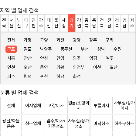
지역 별 업체 검색
전
서
부
대
인
광
대
울
세
경
강
충
충
전
전
경
경
제
국
울
산
구
천
주
전
산
종
기
원
북
남
북
남
북
남
주
전체
가평
고양
과천
광명
광주
구리
군포
김포
남양주
동두천
부천
성남
수원
시흥
안산
안성
안양
양주
양평
여주
연천
오산
용인
의왕
의정부
이천
일산
파주
평택
포천
하남
화성
분류 별 업체 검색
원룸/소형이
사무실/상가
전체
이사업체
포장이사
투룸이사
사
이사
용달/화물
입주/이사/
사무실/상가
청소업체
바닥청소
하수구청소
운송
거주청소
청소