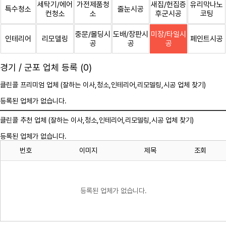
세탁기/에어
가전제품청
새집/헌집증
유리막나노
특수청소
줄눈시공
컨청소
소
후군시공
코팅
중문/몰딩시
도배/장판시
미장/타일시
인테리어
리모델링
페인트시공
공
공
공
경기 / 군포 업체 등록 (0)
클린콜 프리미엄 업체 (잘하는 이사,
청소
,인테리어,리모델링,시공 업체 찾기)
등록된 업체가 없습니다.
클린콜 추천 업체 (잘하는 이사,
청소
,인테리어,리모델링,시공 업체 찾기)
등록된 업체가 없습니다.
번호
이미지
제목
조회
등록된 업체가 없습니다.