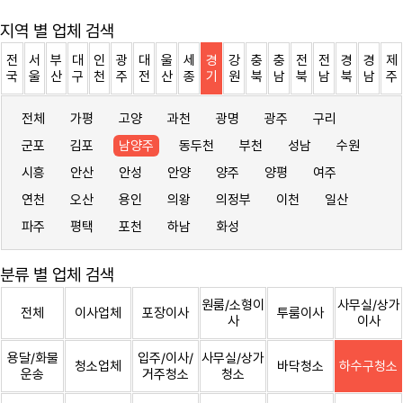
지역 별 업체 검색
전
서
부
대
인
광
대
울
세
경
강
충
충
전
전
경
경
제
국
울
산
구
천
주
전
산
종
기
원
북
남
북
남
북
남
주
전체
가평
고양
과천
광명
광주
구리
군포
김포
남양주
동두천
부천
성남
수원
시흥
안산
안성
안양
양주
양평
여주
연천
오산
용인
의왕
의정부
이천
일산
파주
평택
포천
하남
화성
분류 별 업체 검색
원룸/소형이
사무실/상가
전체
이사업체
포장이사
투룸이사
사
이사
용달/화물
입주/이사/
사무실/상가
청소업체
바닥청소
하수구청소
운송
거주청소
청소