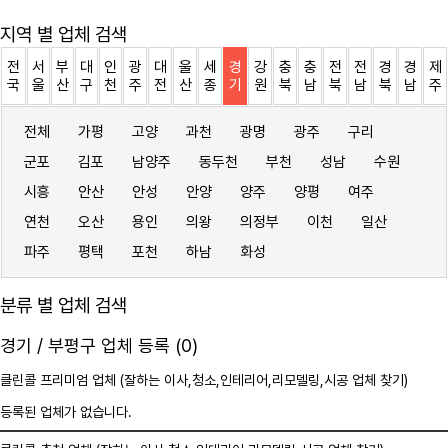
지역 별 업체 검색
전
서
부
대
인
광
대
울
세
경
강
충
충
전
전
경
경
제
국
울
산
구
천
주
전
산
종
기
원
북
남
북
남
북
남
주
전체
가평
고양
과천
광명
광주
구리
군포
김포
남양주
동두천
부천
성남
수원
시흥
안산
안성
안양
양주
양평
여주
연천
오산
용인
의왕
의정부
이천
일산
파주
평택
포천
하남
화성
분류 별 업체 검색
경기 / 부평구 업체 등록 (0)
클린콜 프리미엄 업체 (잘하는 이사,
청소
,인테리어,리모델링,시공 업체 찾기)
등록된 업체가 없습니다.