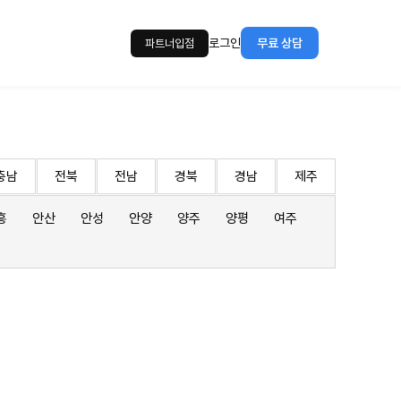
로그인
무료 상담
파트너입점
충남
전북
전남
경북
경남
제주
흥
안산
안성
안양
양주
양평
여주