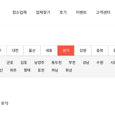
청소업체
업체찾기
후기
이벤트
고객센터
주
대전
울산
세종
경기
강원
충북
군포
김포
남양주
동두천
부천
성남
수원
시
산
파주
평택
포천
하남
화성
 찾기)