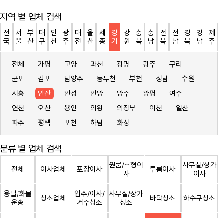
지역 별 업체 검색
전
서
부
대
인
광
대
울
세
경
강
충
충
전
전
경
경
제
국
울
산
구
천
주
전
산
종
기
원
북
남
북
남
북
남
주
전체
가평
고양
과천
광명
광주
구리
군포
김포
남양주
동두천
부천
성남
수원
시흥
안산
안성
안양
양주
양평
여주
연천
오산
용인
의왕
의정부
이천
일산
파주
평택
포천
하남
화성
분류 별 업체 검색
원룸/소형이
사무실/상가
전체
이사업체
포장이사
투룸이사
사
이사
용달/화물
입주/이사/
사무실/상가
청소업체
바닥청소
하수구청소
운송
거주청소
청소