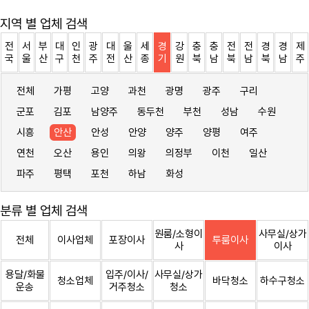
지역 별 업체 검색
전
서
부
대
인
광
대
울
세
경
강
충
충
전
전
경
경
제
국
울
산
구
천
주
전
산
종
기
원
북
남
북
남
북
남
주
전체
가평
고양
과천
광명
광주
구리
군포
김포
남양주
동두천
부천
성남
수원
시흥
안산
안성
안양
양주
양평
여주
연천
오산
용인
의왕
의정부
이천
일산
파주
평택
포천
하남
화성
분류 별 업체 검색
원룸/소형이
사무실/상가
전체
이사업체
포장이사
투룸이사
사
이사
용달/화물
입주/이사/
사무실/상가
청소업체
바닥청소
하수구청소
운송
거주청소
청소