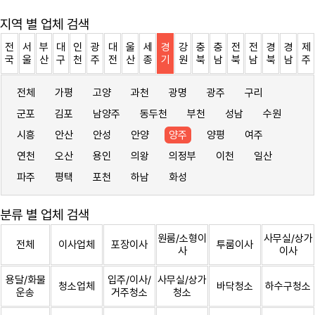
지역 별 업체 검색
전
서
부
대
인
광
대
울
세
경
강
충
충
전
전
경
경
제
국
울
산
구
천
주
전
산
종
기
원
북
남
북
남
북
남
주
전체
가평
고양
과천
광명
광주
구리
군포
김포
남양주
동두천
부천
성남
수원
시흥
안산
안성
안양
양주
양평
여주
연천
오산
용인
의왕
의정부
이천
일산
파주
평택
포천
하남
화성
분류 별 업체 검색
원룸/소형이
사무실/상가
전체
이사업체
포장이사
투룸이사
사
이사
용달/화물
입주/이사/
사무실/상가
청소업체
바닥청소
하수구청소
운송
거주청소
청소