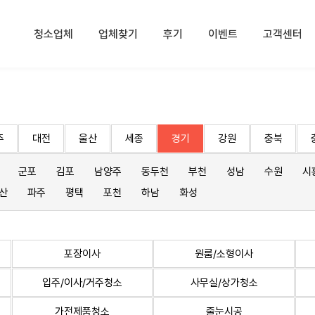
청소업체
업체찾기
후기
이벤트
고객센터
주
대전
울산
세종
경기
강원
충북
군포
김포
남양주
동두천
부천
성남
수원
시
산
파주
평택
포천
하남
화성
포장이사
원룸/소형이사
입주/이사/거주청소
사무실/상가청소
가전제품청소
줄눈시공