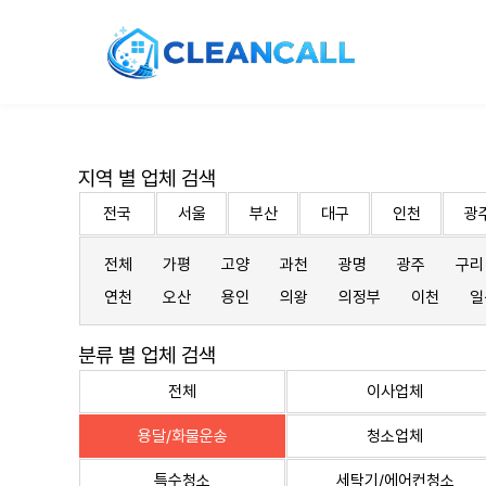
지역 별 업체 검색
전국
서울
부산
대구
인천
광
전체
가평
고양
과천
광명
광주
구리
연천
오산
용인
의왕
의정부
이천
일
분류 별 업체 검색
전체
이사업체
용달/화물운송
청소업체
특수청소
세탁기/에어컨청소