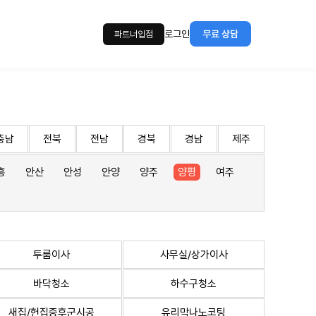
로그인
무료 상담
파트너입점
충남
전북
전남
경북
경남
제주
흥
안산
안성
안양
양주
양평
여주
투룸이사
사무실/상가이사
바닥청소
하수구청소
새집/헌집증후군시공
유리막나노코팅