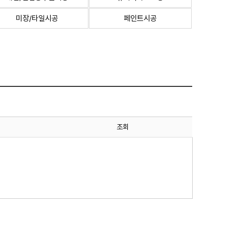
미장/타일시공
페인트시공
조회